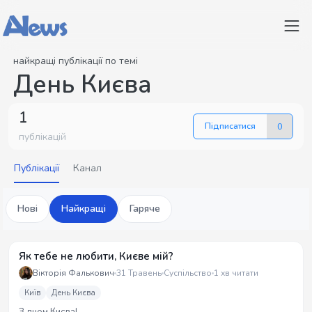
найкращі публікації по темі
День Києва
1
Підписатися
0
публікацій
Публікації
Канал
Нові
Найкращі
Гаряче
Як тебе не любити, Києве мій?
Вікторія Фалькович
31 Травень
Суспільство
1 хв читати
Київ
День Києва