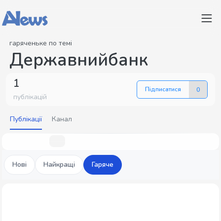
гаряченьке по темі
Державнийбанк
1
Підписатися
0
публікацій
Публікації
Канал
Нові
Найкращі
Гаряче