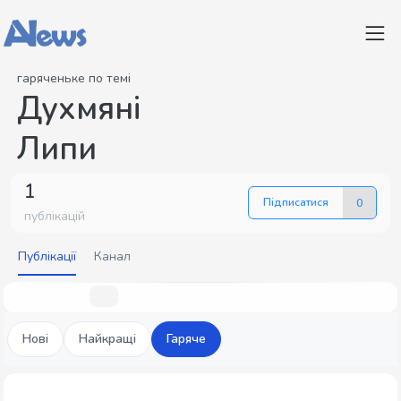
гаряченьке по темі
Духмяні
Липи
1
Підписатися
0
публікацій
Публікації
Канал
Нові
Найкращі
Гаряче