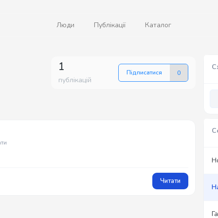
Люди
Публікації
Каталог
1
С
Підписатися
0
публікацій
С
ати
Н
Читати
Н
Г