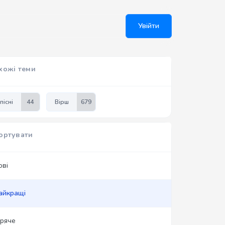
Увійти
хожі теми
пісні
44
Вірш
679
ортувати
ові
айкращі
аряче