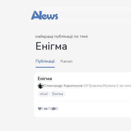
найкращі публікації по темі
Енігма
Публікації
Канал
Енігма
Олександр Харитонов
19 Травень
Музика
2 хв чит
пісні
Енігма
1
70
0