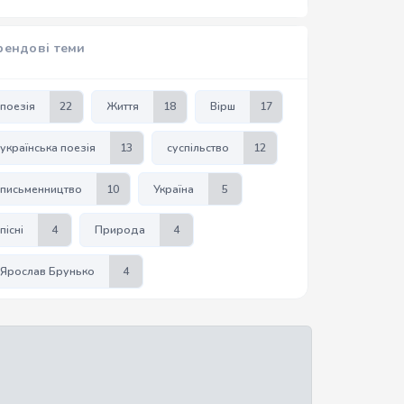
рендові теми
поезія
22
Життя
18
Вірш
17
українська поезія
13
суспільство
12
письменництво
10
Україна
5
пісні
4
Природа
4
Ярослав Брунько
4