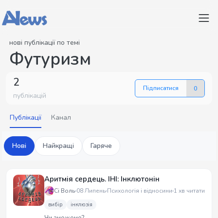
нові публікації по темі
Футуризм
2
Підписатися
0
публікацій
Публікації
Канал
Нові
Найкращі
Гаряче
Аритмія сердець. ІНІ: Інклютонін
Сі Воль
08 Липень
Психологія і відносини
1 хв читати
вибір
інклюзія