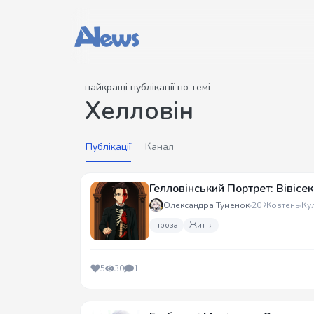
найкращі публікації по темі
Хелловін
Публікації
Канал
Гелловінський Портрет: Вівісе
Олександра Туменок
20 Жовтень
Ку
проза
Життя
5
30
1