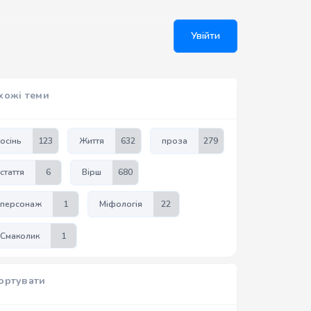
Увійти
хожі теми
осінь
123
Життя
632
проза
279
стаття
6
Вірш
680
персонаж
1
Міфологія
22
Смаколик
1
ортувати