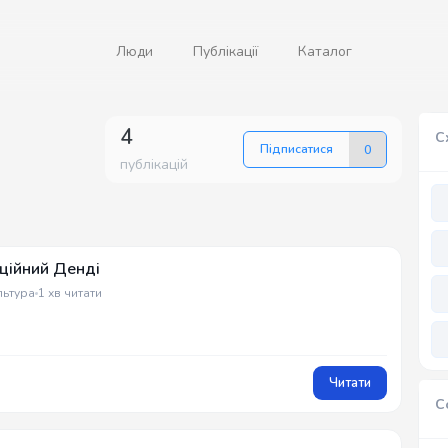
Люди
Публікації
Каталог
4
С
Підписатися
0
публікацій
кційний Денді
льтура
1 хв читати
Читати
С