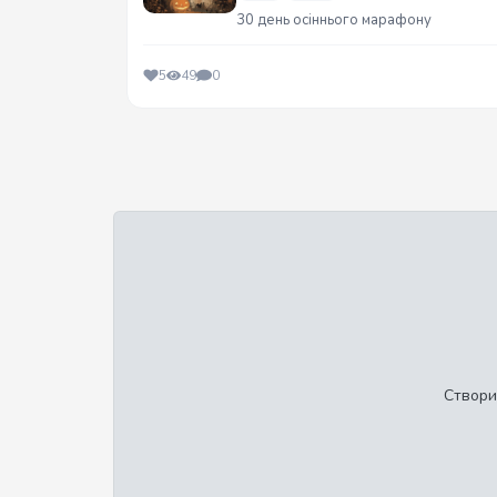
30 день осіннього марафону
5
49
0
Створи