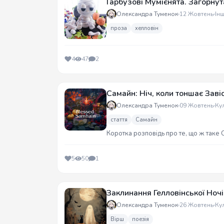
Гарбузові Мумієнята. Загорну
Олександра Туменок
12 Жовтень
Ін
проза
хелловін
4
47
2
Самайн: Ніч, коли тоншає Заві
Олександра Туменок
09 Жовтень
Ку
стаття
Самайн
Коротка розповідь про те, що ж таке 
5
50
1
Заклинання Гелловінської Ночі
Олександра Туменок
26 Жовтень
Ку
Вірш
поезія