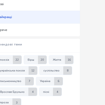
ові
айкращі
аряче
рендові теми
поезія
22
Вірш
20
Життя
16
українська поезія
12
суспільство
8
письменництво
7
Україна
6
Ярослав Брунько
4
пісні
4
проза
3