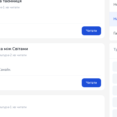
та таємниця
Н
ше
1 хв читати
Н
Читати
Г
са між Світами
Т
льтура
2 хв читати
Самайн.
Читати
льтура
1 хв читати