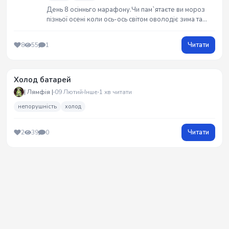
День 8 осінньго марафону.Чи пам`ятаєте ви мороз
пізньої осені коли ось-ось світом оволодіє зима та
загорне у білу шовкову ковдру? Коли зранку,
виходячи з дому, хочеться повернутися назад у тепле
Читати
8
55
1
ліжечко.
Холод батарей
| Лямфія |
09 Лютий
Інше
1 хв читати
непорушність
холод
Читати
2
39
0