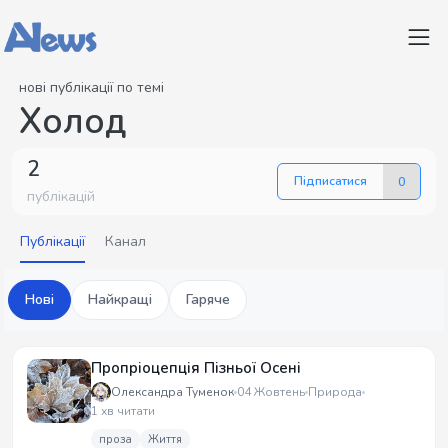
нові публікації по темі
Холод
2
Підписатися
0
публікацій
Публікації
Канал
Нові
Найкращі
Гаряче
Пропріоцепція Пізньої Осені
Олександра Туменок
04 Жовтень
Природа
1 хв читати
проза
Життя