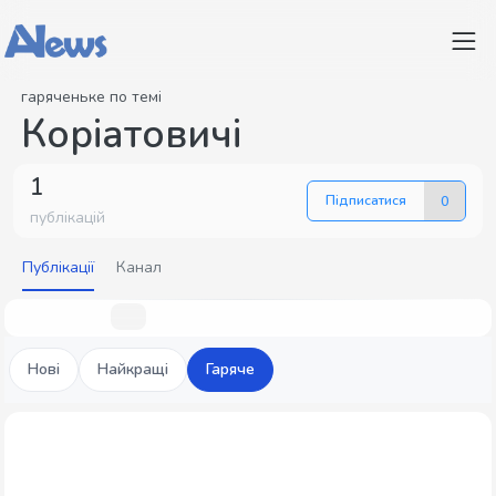
гаряченьке по темі
Коріатовичі
1
Підписатися
0
публікацій
Публікації
Канал
Нові
Найкращі
Гаряче