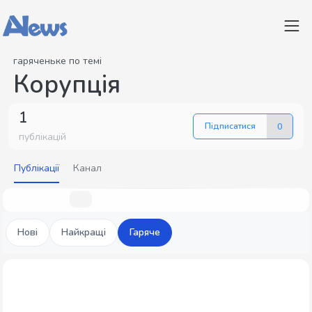
гаряченьке по темі
Корупція
1
Підписатися
0
публікацій
Публікації
Канал
Нові
Найкращі
Гаряче