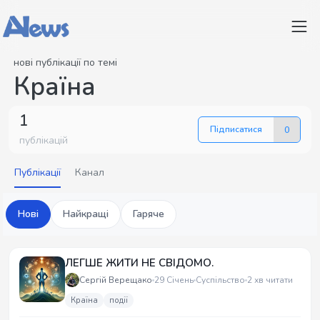
нові публікації по темі
Країна
1
Підписатися
0
публікацій
Публікації
Канал
Нові
Найкращі
Гаряче
ЛЕГШЕ ЖИТИ НЕ СВІДОМО.
Сергій Верещако
29 Січень
Суспільство
2 хв читати
Країна
події