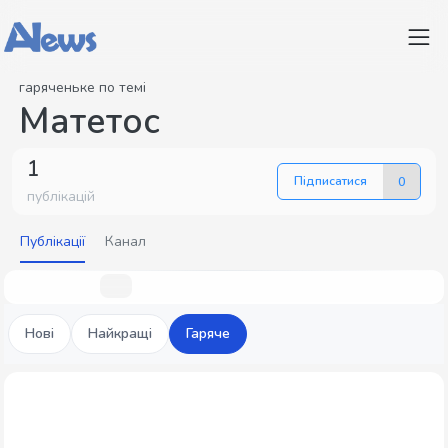
гаряченьке по темі
Матетос
1
Підписатися
0
публікацій
Публікації
Канал
Нові
Найкращі
Гаряче