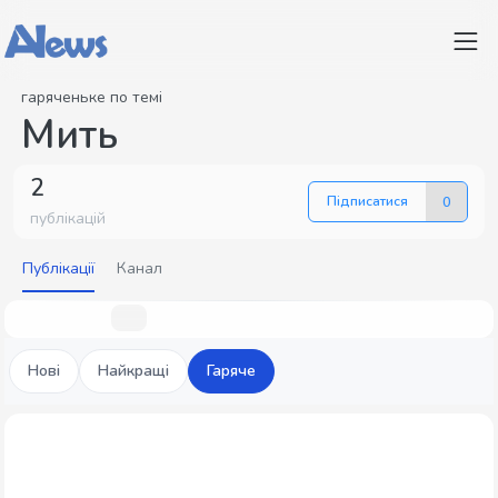
гаряченьке по темі
Мить
2
Підписатися
0
публікацій
Публікації
Канал
Нові
Найкращі
Гаряче