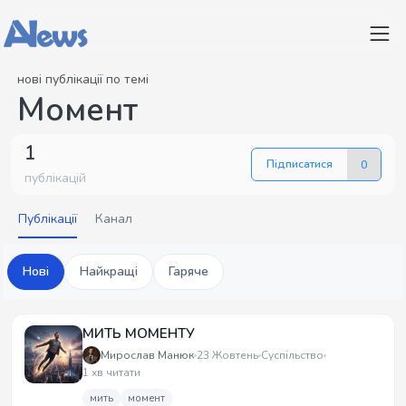
нові публікації по темі
Момент
1
Підписатися
0
публікацій
Публікації
Канал
Нові
Найкращі
Гаряче
МИТЬ МОМЕНТУ
Мирослав Манюк
23 Жовтень
Суспільство
1 хв читати
мить
момент