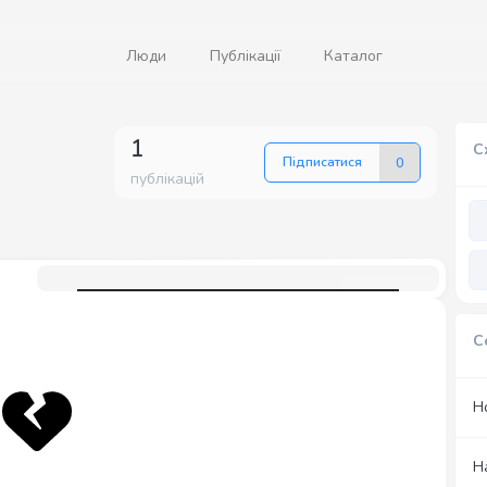
Люди
Публікації
Каталог
1
С
Підписатися
0
публікацій
С
Н
Н