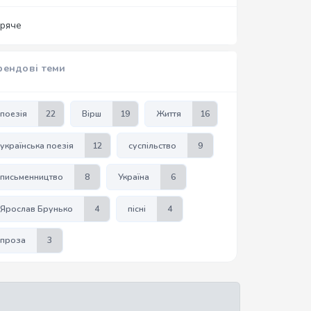
аряче
рендові теми
поезія
22
Вірш
19
Життя
16
українська поезія
12
суспільство
9
письменництво
8
Україна
6
Ярослав Брунько
4
пісні
4
проза
3