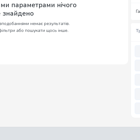
ими параметрами нічого
Г
е знайдено
вподобаннями немає результатів.
фільтри або пошукати щось інше.
Т