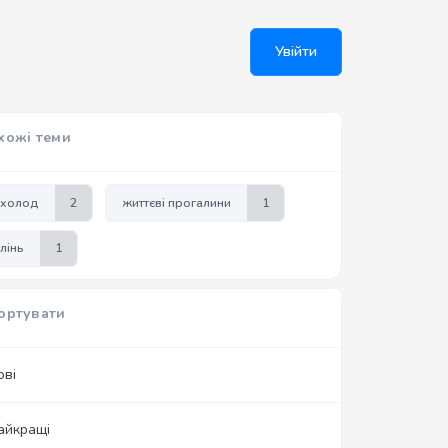
Увійти
хожі теми
холод
2
життєві прогалини
1
лінь
1
ортувати
ові
айкращі