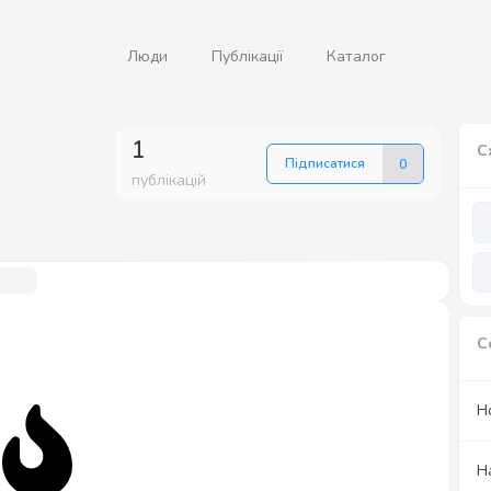
Люди
Публікації
Каталог
1
С
Підписатися
0
публікацій
С
Н
Н