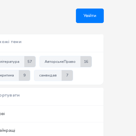
Увійти
хожі теми
література
57
АвторськеПраво
16
критика
9
самвидав
7
ортувати
ові
айкращі