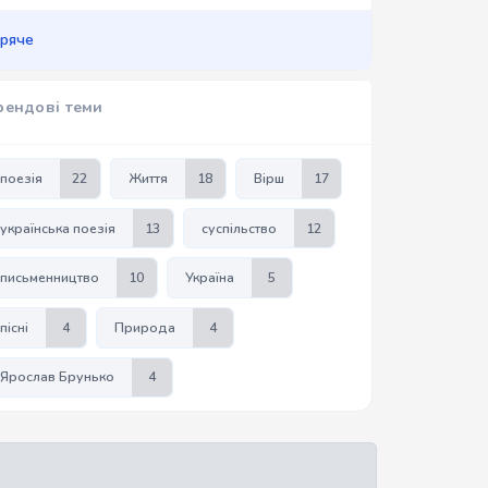
аряче
рендові теми
поезія
22
Життя
18
Вірш
17
українська поезія
13
суспільство
12
письменництво
10
Україна
5
пісні
4
Природа
4
Ярослав Брунько
4