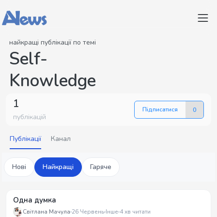
найкращі публікації по темі
Self-
Knowledge
1
Підписатися
0
публікацій
Публікації
Канал
Нові
Найкращі
Гаряче
Одна думка
Світлана Мачула
26 Червень
Інше
4 хв читати