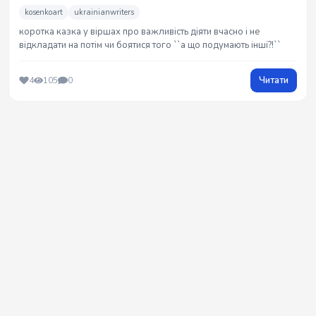
kosenkoart
ukrainianwriters
коротка казка у віршах про важливість діяти вчасно і не
відкладати на потім чи боятися того ``а що подумають інші?!``
Читати
4
105
0