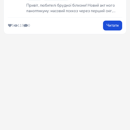
Привіт, любителі брудної білизни! Новий акт мого
паноптикуму: масовий психоз через перший сніг,
обісраний тортом музейний китель та історія про те,
як шкільний вандал став тиловим «шерифом».
Читати
5
119
0
Оголошую новий раунд Премії Дарвіна в
коментарях! 😎🖕💥 #G_Raw_Truth