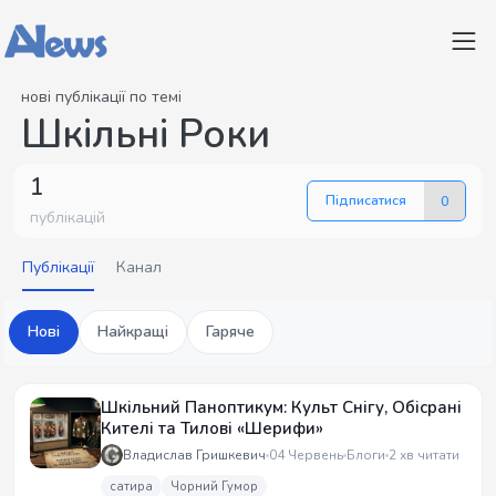
нові публікації по темі
Шкільні Роки
1
Підписатися
0
публікацій
Публікації
Канал
Нові
Найкращі
Гаряче
Шкільний Паноптикум: Культ Снігу, Обісрані
Кителі та Тилові «Шерифи»
Владислав Гришкевич
04 Червень
Блоги
2 хв читати
сатира
Чорний Гумор