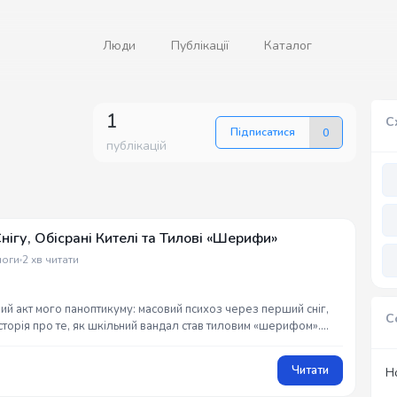
Люди
Публікації
Каталог
1
С
Підписатися
0
публікацій
ігу, Обісрані Кителі та Тилові «Шерифи»
логи
2 хв читати
вий акт мого паноптикуму: масовий психоз через перший сніг,
С
сторія про те, як шкільний вандал став тиловим «шерифом».
 в коментарях! 😎🖕💥 #G_Raw_Truth
Читати
Н