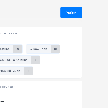
Увійти
хожі теми
сатира
9
G_Raw_Truth
18
Соціальна Критика
1
Чорний Гумор
3
ортувати
ові