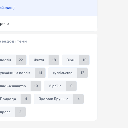
айкращі
аряче
рендові теми
поезія
22
Життя
18
Вірш
16
українська поезія
14
суспільство
12
письменництво
10
Україна
6
Природа
4
Ярослав Брунько
4
проза
3