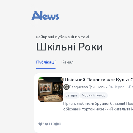
найкращі публікації по темі
Шкільні Роки
Публікації
Канал
Шкільний Паноптикум: Культ Сн
Владислав Гришкевич
04 Червень
Б
сатира
Чорний Гумор
Привіт, любителі брудної білизни! Но
обісраний тортом музейний китель та і
Оголошую новий раунд Премії Дарвіна
5
119
0