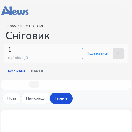
гаряченьке по темі
Сніговик
1
Підписатися
0
публікацій
Публікації
Канал
Нові
Найкращі
Гаряче