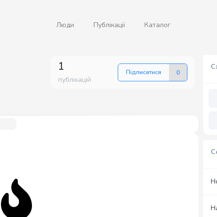
Люди
Публікації
Каталог
1
С
Підписатися
0
публікацій
С
Н
Н