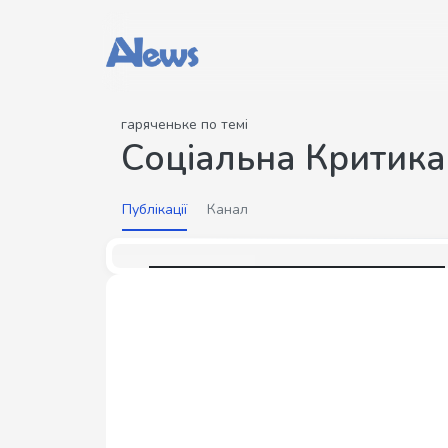
гаряченьке по темі
Соціальна Критика
Публікації
Канал