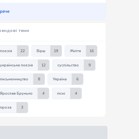
аряче
рендові теми
поезія
22
Вірш
19
Життя
16
українська поезія
12
суспільство
9
письменництво
8
Україна
6
Ярослав Брунько
4
пісні
4
проза
3