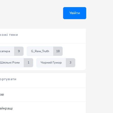
Увійти
хожі теми
сатира
9
G_Raw_Truth
18
Шкільні Роки
1
Чорний Гумор
3
ортувати
ові
айкращі