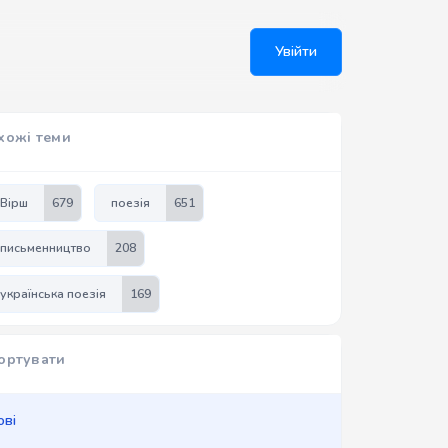
Увійти
хожі теми
Вірш
679
поезія
651
письменництво
208
українська поезія
169
ортувати
ові