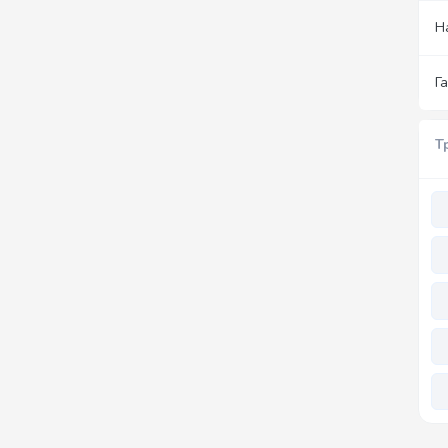
Н
Г
Т