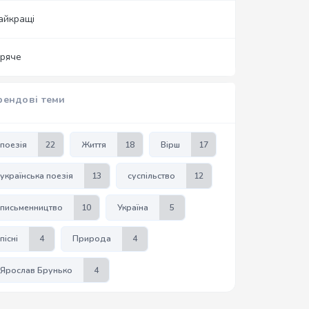
айкращі
аряче
рендові теми
поезія
22
Життя
18
Вірш
17
українська поезія
13
суспільство
12
письменництво
10
Україна
5
пісні
4
Природа
4
Ярослав Брунько
4