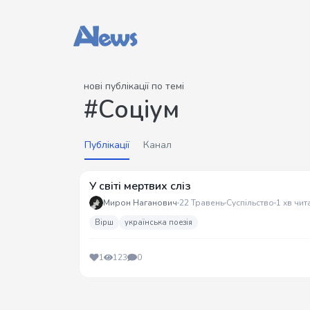
нові публікації по темі
#Соціум
Публікації
Канал
У світі мертвих сліз
Мирон Наганович
22 Травень
Суспільство
1 хв чит
Вірш
українська поезія
1
123
0