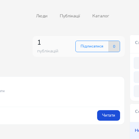
Люди
Публікації
Каталог
1
С
Підписатися
0
публікацій
ати
С
Читати
Н