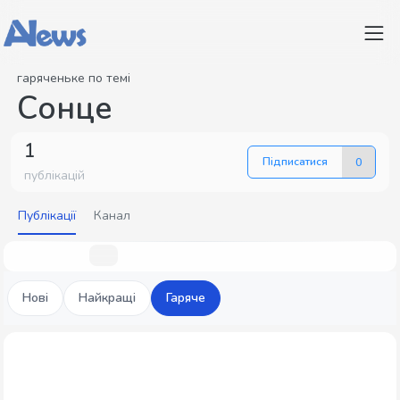
гаряченьке по темі
Сонце
1
Підписатися
0
публікацій
Публікації
Канал
Нові
Найкращі
Гаряче