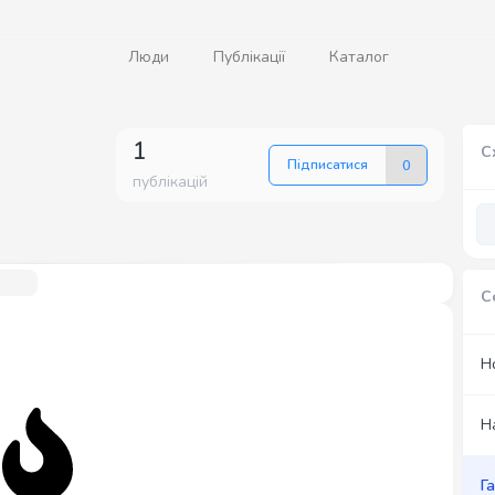
Люди
Публікації
Каталог
1
С
Підписатися
0
публікацій
С
Н
Н
Г