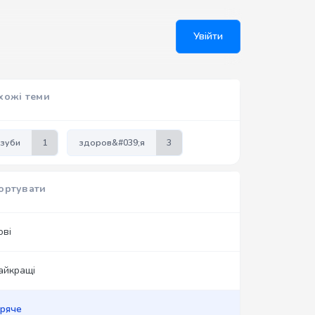
Увійти
хожі теми
зуби
1
здоров&#039;я
3
ортувати
ові
айкращі
аряче