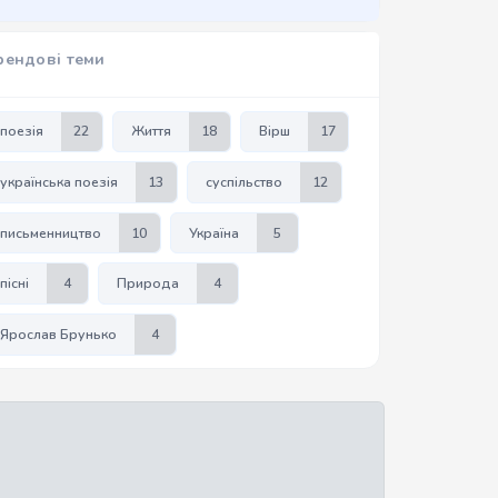
рендові теми
поезія
22
Життя
18
Вірш
17
українська поезія
13
суспільство
12
письменництво
10
Україна
5
пісні
4
Природа
4
Ярослав Брунько
4