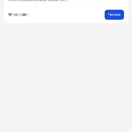
Коли посміхатись вже немає сил...
Читати
5
43
0