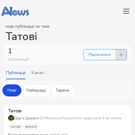
нові публікації по темі
Татові
1
Підписатися
0
публікацій
Публікації
Канал
Нові
Найкращі
Гаряче
Татові
Дар'я Дарвел
20 Жовтень
Психологія і відносини
1 хв читати
татові
втрата