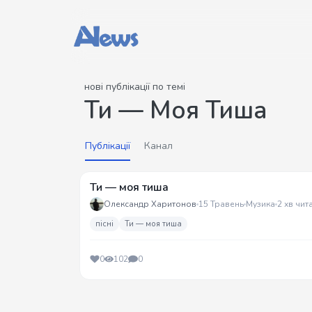
нові публікації по темі
Ти — Моя Тиша
Публікації
Канал
Ти — моя тиша
Олександр Харитонов
15 Травень
Музика
2 хв чит
пісні
Ти — моя тиша
0
102
0