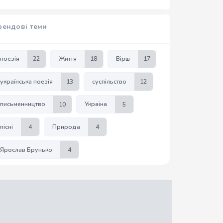
рендові теми
поезія
22
Життя
18
Вірш
17
українська поезія
13
суспільство
12
письменництво
10
Україна
5
пісні
4
Природа
4
Ярослав Брунько
4