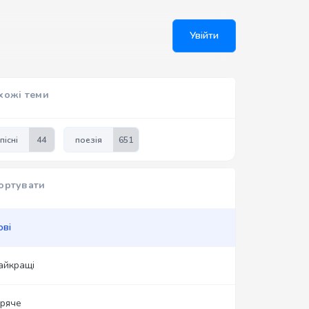
Увійти
хожі теми
пісні
44
поезія
651
ортувати
ові
айкращі
аряче