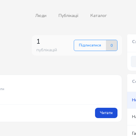
Люди
Публікації
Каталог
1
С
Підписатися
0
публікацій
С
ати
Н
Читати
Н
Г