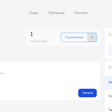
Люди
Публікації
Каталог
1
С
Підписатися
0
публікацій
С
ати
Н
Читати
Н
Г