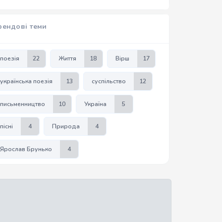
рендові теми
поезія
22
Життя
18
Вірш
17
українська поезія
13
суспільство
12
письменництво
10
Україна
5
пісні
4
Природа
4
Ярослав Брунько
4