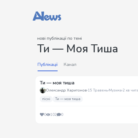
нові публікації по темі
Ти — Моя Тиша
Публікації
Канал
Ти — моя тиша
Олександр Харитонов
15 Травень
Музика
2 хв чит
пісні
Ти — моя тиша
0
102
0