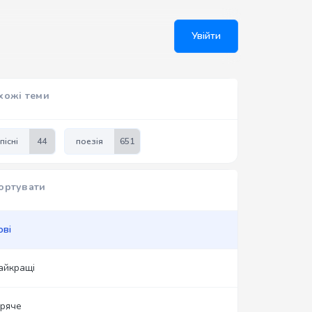
Увійти
хожі теми
пісні
44
поезія
651
ортувати
ові
айкращі
аряче