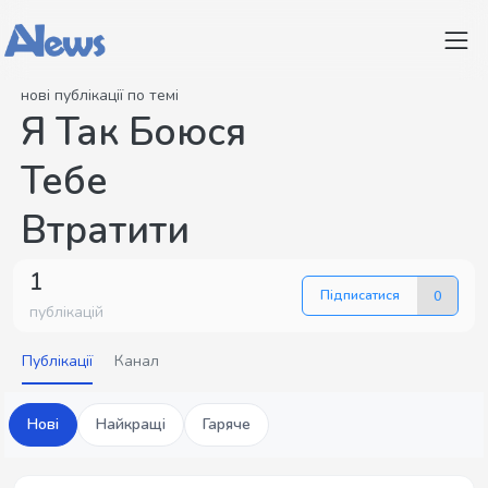
нові публікації по темі
Я Так Боюся
Тебе
Втратити
1
Підписатися
0
публікацій
Публікації
Канал
Нові
Найкращі
Гаряче