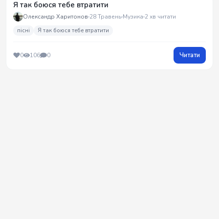
Я так боюся тебе втратити
Олександр Харитонов
28 Травень
Музика
2 хв читати
пісні
Я так боюся тебе втратити
Читати
0
106
0