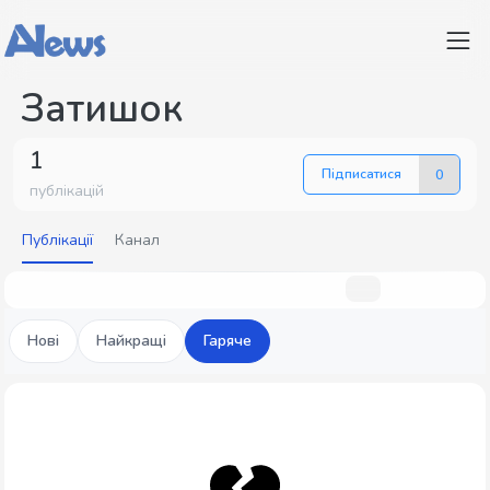
Затишок
1
Підписатися
0
публікацій
Публікації
Канал
Нові
Найкращі
Гаряче