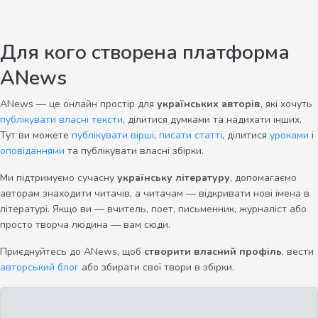
Для кого створена платформа
ANews
ANews — це онлайн простір для
українських авторів
, які хочуть
публікувати власні тексти
, ділитися думками та надихати інших.
Тут ви можете
публікувати вірші
,
писати статті
, ділитися
уроками
і
оповіданнями
та публікувати власні збірки.
Ми підтримуємо сучасну
українську літературу
, допомагаємо
авторам знаходити читачів, а читачам — відкривати нові імена в
літературі. Якщо ви — вчитель, поет, письменник, журналіст або
просто творча людина — вам сюди.
Приєднуйтесь до ANews, щоб
створити власний профіль
, вести
авторський блог
або збирати свої твори в збірки.