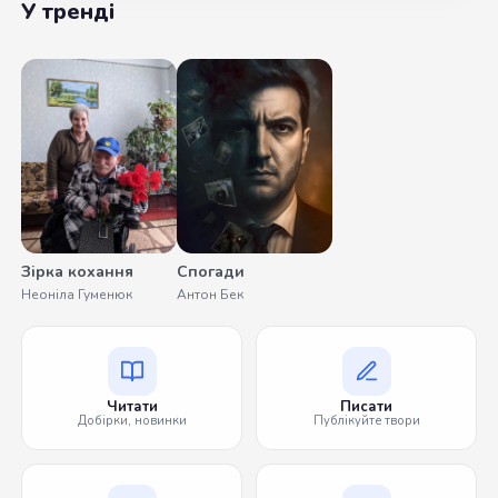
У тренді
Зірка кохання
Спогади
Неоніла Гуменюк
Антон Бек
Читати
Писати
Добірки, новинки
Публікуйте твори