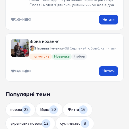
Слова і мотив зʼявились дивним чином але відразу
встиг записати на гітарі. Трек вийшов у жовтні
2025 року
Читати
1
44
0
Зірка кохання
Неоніла Гуменюк
08 Серпень
Любов
1 хв читати
Популярна
Новеньке
Любов
Читати
0
36
0
Популярні теми
поезія
22
Вірш
20
Життя
16
українська поезія
12
суспільство
8