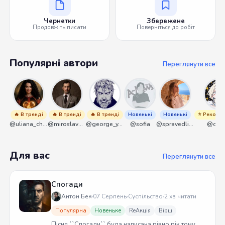
Чернетки
Збережене
Продовжіть писати
Поверніться до робіт
Популярні автори
Переглянути все
🔥 В тренді
🔥 В тренді
🔥 В тренді
Новенькі
Новенькі
⭐ Рекоме
@uliana_chernenko
@miroslavmaniyk
@george_y_lawlett
@sofia
@spravedliwa
@olek
Для вас
Переглянути все
Спогади
Антон Бек
07 Серпень
Суспільство
2 хв читати
Популярна
Новеньке
ReАкція
Вірш
Пісня ``Спогади`` була написана рівно рік тому.