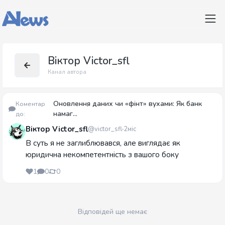
Віктор Victor_sfl
Канал автора
Оновлення даних чи «фінт» вухами: Як банк
Коментар
намаг...
до:
Віктор Victor_sfl
@victor_sfl
2міс
В суть я не заглиблювався, але виглядає як
юридична некомпетентність з вашого боку
1
0
0
Відповідей ще немає