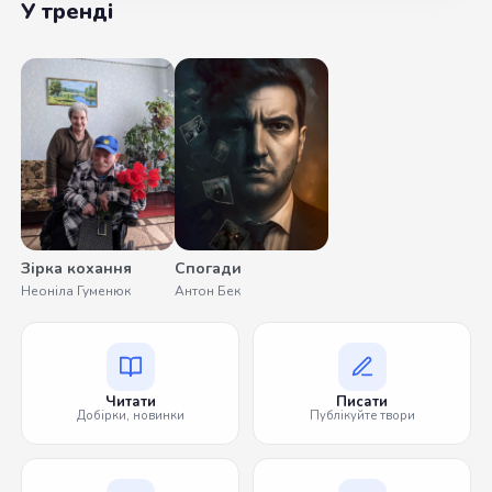
У тренді
Зірка кохання
Спогади
Неоніла Гуменюк
Антон Бек
Читати
Писати
Добірки, новинки
Публікуйте твори