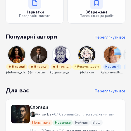
Чернетки
Збережене
Продовжіть писати
Поверніться до робіт
Популярні автори
Переглянути все
🔥 В тренді
🔥 В тренді
🔥 В тренді
⭐ Рекомендація
Новенькі
Нов
@uliana_chernenko
@miroslavmaniyk
@george_y_lawlett
@oleksa
@spravedliwa
@s
Для вас
Переглянути все
Спогади
Антон Бек
07 Серпень
Суспільство
2 хв читати
Популярна
Новеньке
ReАкція
Вірш
Пісня ``Спогади`` була написана рівно рік тому.