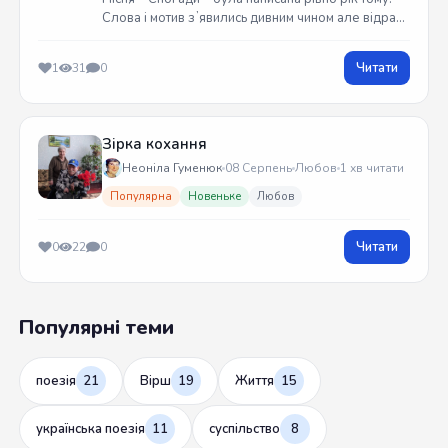
Слова і мотив зʼявились дивним чином але відразу
встиг записати на гітарі. Трек вийшов у жовтні
2025 року
Читати
1
31
0
Зірка кохання
Неоніла Гуменюк
08 Серпень
Любов
1 хв читати
Популярна
Новеньке
Любов
Читати
0
22
0
Популярні теми
поезія
21
Вірш
19
Життя
15
українська поезія
11
суспільство
8