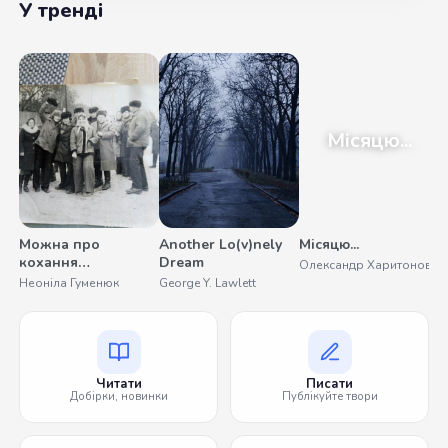
У тренді
Місяцю...
Можна про
Another Lo(v)nely
Місяцю...
У
кохання
Dream
Олександр Харитонов
С
помовчати
Неоніла Гуменюк
George Y. Lawlett
Читати
Писати
Добірки, новинки
Публікуйте твори