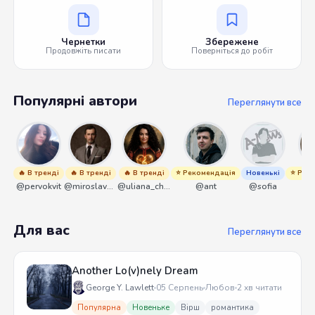
Чернетки
Збережене
Продовжіть писати
Поверніться до робіт
Популярні автори
Переглянути все
🔥 В тренді
🔥 В тренді
🔥 В тренді
⭐ Рекомендація
Новенькі
⭐ Рек
@pervokvit
@miroslavmaniyk
@uliana_chernenko
@ant
@sofia
@
Для вас
Переглянути все
Another Lo(v)nely Dream
George Y. Lawlett
05 Серпень
Любов
2 хв читати
Популярна
Новеньке
Вірш
романтика