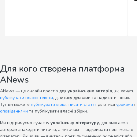
Для кого створена платформа
ANews
ANews — це онлайн простір для
українських авторів
, які хочуть
публікувати власні тексти
, ділитися думками та надихати інших.
Тут ви можете
публікувати вірші
,
писати статті
, ділитися
уроками
і
оповіданнями
та публікувати власні збірки.
Ми підтримуємо сучасну
українську літературу
, допомагаємо
авторам знаходити читачів, а читачам — відкривати нові імена в
літературі. Якщо ви — вчитель, поет, письменник, журналіст або