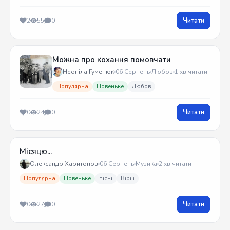
Читати
2
55
0
Можна про кохання помовчати
Неоніла Гуменюк
06 Серпень
Любов
1 хв читати
Популярна
Новеньке
Любов
Читати
0
24
0
Місяцю...
Олександр Харитонов
06 Серпень
Музика
2 хв читати
Популярна
Новеньке
пісні
Вірш
Читати
0
27
0