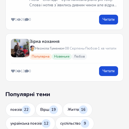
Слова і мотив зʼявились дивним чином але відразу
встиг записати на гітарі. Трек вийшов у жовтні
2025 року
Читати
1
26
0
Зірка кохання
Неоніла Гуменюк
08 Серпень
Любов
1 хв читати
Популярна
Новеньке
Любов
Читати
0
13
0
Популярні теми
поезія
22
Вірш
19
Життя
16
українська поезія
12
суспільство
9