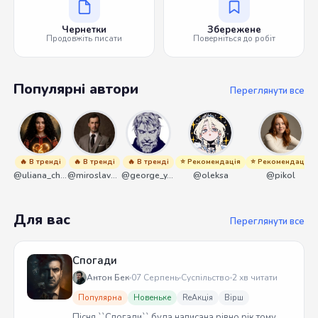
Чернетки
Збережене
Продовжіть писати
Поверніться до робіт
Популярні автори
Переглянути все
🔥 В тренді
🔥 В тренді
🔥 В тренді
⭐ Рекомендація
⭐ Рекомендація
@uliana_chernenko
@miroslavmaniyk
@george_y_lawlett
@oleksa
@pikol
Для вас
Переглянути все
Спогади
Антон Бек
07 Серпень
Суспільство
2 хв читати
Популярна
Новеньке
ReАкція
Вірш
Пісня ``Спогади`` була написана рівно рік тому.