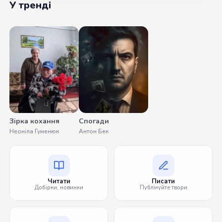
У тренді
Зірка кохання
Спогади
Неоніла Гуменюк
Антон Бек
Читати
Писати
Добірки, новинки
Публікуйте твори