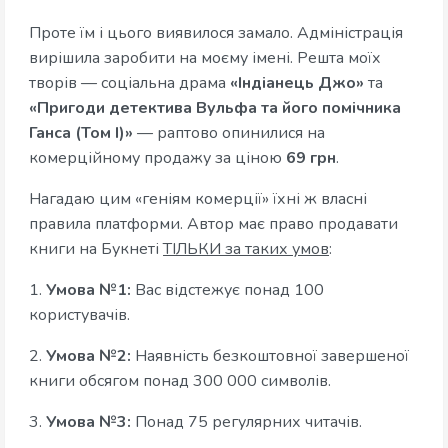
Проте їм і цього виявилося замало. Адміністрація
вирішила заробити на моєму імені. Решта моїх
творів — соціальна драма
«Індіанець Джо»
та
«Пригоди детектива Вульфа та його помічника
Ганса (Том І)»
— раптово опинилися на
комерційному продажу за ціною
69 грн
.
Нагадаю цим «геніям комерції» їхні ж власні
правила платформи. Автор має право продавати
книги на Букнеті
ТІЛЬКИ за таких умов
:
1.
Умова №1:
Вас відстежує понад 100
користувачів.
2.
Умова №2:
Наявність безкоштовної завершеної
книги обсягом понад 300 000 символів.
3.
Умова №3:
Понад 75 регулярних читачів.