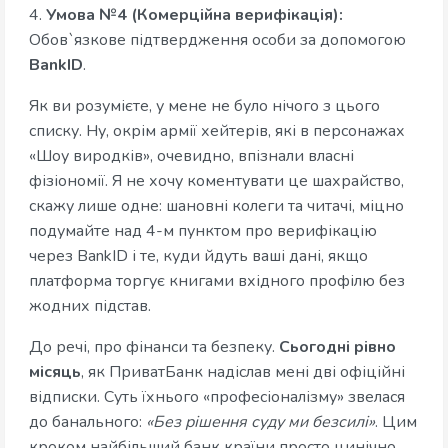
4.
Умова №4 (Комерційна верифікація):
Обов`язкове підтвердження особи за допомогою
BankID
.
Як ви розумієте, у мене не було нічого з цього
списку. Ну, окрім армії хейтерів, які в персонажах
«Шоу виродків», очевидно, впізнали власні
фізіономії. Я не хочу коментувати це шахрайство,
скажу лише одне: шановні колеги та читачі, міцно
подумайте над 4-м пунктом про верифікацію
через BankID і те, куди йдуть ваші дані, якщо
платформа торгує книгами вхідного профілю без
жодних підстав.
До речі, про фінанси та безпеку.
Сьогодні рівно
місяць
, як ПриватБанк надіслав мені дві офіційні
відписки. Суть їхнього «професіоналізму» звелася
до банального:
«Без рішення суду ми безсилі»
. Цим
кроком найбільший банк країни просто цинічно