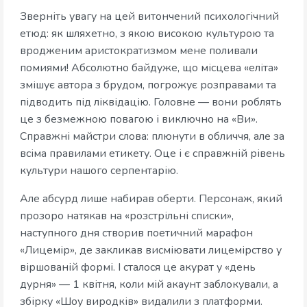
Зверніть увагу на цей витончений психологічний
етюд: як шляхетно, з якою високою культурою та
вродженим аристократизмом мене поливали
помиями! Абсолютно байдуже, що місцева «еліта»
змішує автора з брудом, погрожує розправами та
підводить під ліквідацію. Головне — вони роблять
це з безмежною повагою і виключно на «Ви».
Справжні майстри слова: плюнути в обличчя, але за
всіма правилами етикету. Оце і є справжній рівень
культури нашого серпентарію.
Але абсурд лише набирав оберти. Персонаж, який
прозоро натякав на «розстрільні списки»,
наступного дня створив поетичний марафон
«Лицемір», де закликав висміювати лицемірство у
віршованій формі. І сталося це акурат у «день
дурня» — 1 квітня, коли мій акаунт заблокували, а
збірку «Шоу виродків» видалили з платформи.