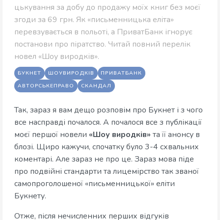
цькування за добу до продажу моїх книг без моєї
згоди за 69 грн. Як «письменницька еліта»
перевзувається в польоті, а ПриватБанк ігнорує
постанови про піратство. Читай повний перелік
новел «Шоу виродків».
БУКНЕТ
ШОУВИРОДКІВ
ПРИВАТБАНК
АВТОРСЬКЕПРАВО
СКАНДАЛ
Так, зараз я вам дещо розповім про Букнет і з чого
все насправді почалося. А почалося все з публікації
моєї першої новели
«Шоу виродків»
та її анонсу в
блозі. Щиро кажучи, спочатку було 3-4 схвальних
коментарі. Але зараз не про це. Зараз мова піде
про подвійні стандарти та лицемірство так званої
самопроголошеної «письменницької» еліти
Букнету.
Отже, після нечисленних перших відгуків