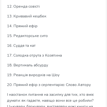
12. Оренда совісті
13. Кривавий кешбек
14. Прямий ефір
15. Редакторське сито
16. Суддя та кат
17. Солодка отрута з Козятина
18. Вертикаль абсурду
19. Реакція виродків на Шоу
20. Прямий ефір з серпентарію: Слово Автору
І наостанок питання на засипку для тих, хто вміє
думати: як гадаєте, навіщо вони все це робили?
Цькували, блокували, виставляли чужі книги на