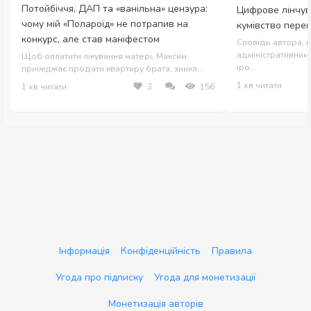
Потойбіччя, ДАП та «ванільна» цензура:
Цифрове лінчув
чому мій «Полароїд» не потрапив на
кумівство пере
конкурс, але став маніфестом
Сповідь автора, щ
адміністративним 
Щоб оплатити лікування матері, Максим
іро...
приїжджає продати квартиру брата, зникл...
1 хв читати
1 хв читати
3
156
Інформація
Конфіденційність
Правила
Угода про підписку
Угода для монетизації
Монетизація авторів