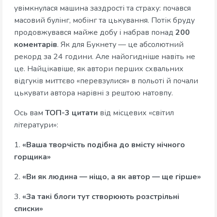
увімкнулася машина заздрості та страху: почався
масовий булінг, мобінг та цькування. Потік бруду
продовжувався майже добу і набрав понад
200
коментарів
. Як для Букнету — це абсолютний
рекорд за 24 години. Але найогидніше навіть не
це. Найцікавіше, як автори перших схвальних
відгуків миттєво «перевзулися» в польоті й почали
цькувати автора нарівні з рештою натовпу.
Ось вам
ТОП-3 цитати
від місцевих «світил
літератури»:
1.
«Ваша творчість подібна до вмісту нічного
горщика»
2.
«Ви як людина — ніщо, а як автор — ще гірше»
3.
«За такі блоги тут створюють розстрільні
списки»