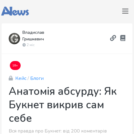
Владислав
Гришкевич
2 міс
18+
Кейс
/
Блоги
Анатомія абсурду: Як
Букнет викрив сам
себе
Вся правда про Букнет: від 200 коментарів