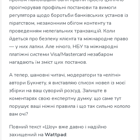
проігнорував профільні постанови та вимоги
регулятора щодо боротьби банківських установ із
піратством, незаконним обігом контенту та
проведенням нелегальних транзакцій. Коли
йдеться про безпеку клієнта та міжнародне право
— у них лапки. Але нічого, НБУ та міжнародні
платіжні системи Visa/Mastercard незабаром
нагадають їм зміст цих постанов.
А тепер, шановні читачі, модератори та «елітні»
автори Букнету, я виставляю список новел із моєї
збірки на ваш суворий розсуд. Залиште в
коментарях свою експертну думку: що саме тут
порушує ваші ніжні правила і що так сильно кололо
вам очі?
Повний текст «Шоу» вже давно і надійно
захищений на
Wattpad
: