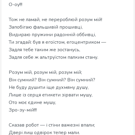
О-оу!!!
Тож не ламай, не перероблюй розум мій!
Запобігаю фальшивій прошивці,
Видираю пружини радонній оббивці,
Ти згадай: був я егоїстом, егоцентриком —
Задля тебе таким же зостанусь,
Задля себе ж альтруїстом палким стану.
Розум мій, розум мій, розум мій;
Він сумний? Він сумний? Він сумний?
Не буду душити іще духмяну душу,
Лише із серця етикети зірвати мушу,
Ото моє єдине мушу,
Зро-зу-мій!!!
Сказав робот — і стіни важезні впали;
Двері лиш одвірок тепер мали.