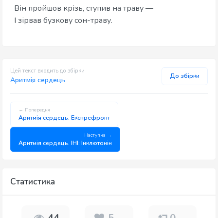
Він пройшов крізь, ступив на траву —
І зірвав бузкову сон-траву.
Цей текст входить до збірки
До збірки
Аритмія сердець
← Попередня
Аритмія сердець. Експрефронт
Наступна →
Аритмія сердець. ІНІ: Інклютонін
Статистика
44
5
0