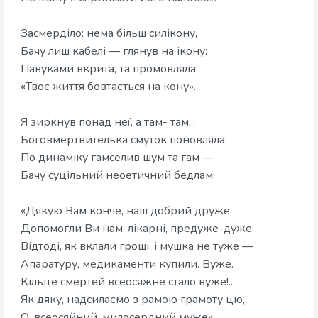
Засмерділо: нема більш силікону,
Бачу лиш кабелі — глянув на ікону:
Павуками вкрита, та промовляла:
«Твоє життя бовтається на кону».
Я зиркнув понад неї, а там- там...
Боговмертвителька смуток поновляла;
По динаміку гамселив шум та гам —
Бачу суцільний неоетичний бедлам:
«Дякую Вам конче, наш добрий друже,
Допомогли Ви нам, лікарні, предуже-дуже:
Відтоді, як вклали гроші, і мушка не туже —
Апаратуру, медикаменти купили. Вуже.
Кільце смертей всеосяжне стало вуже!..
Як дяку, надсилаємо з рамою грамоту цю,
О, всеосяйний, милосердний муже».