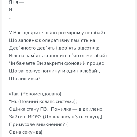
Я і я —
Я.
...
У Вас відкрите вікно розміром у петабайт,
Що заповнює оперативну пам`ять на
Дев`яносто дев`ять і дев`ять відсотків;
Вільна пам`ять становить п`ятсот мегабайт —
Чи бажаєте Ви закрити фоновий процес,
Що загрожує поглинути один кілобайт,
Що лишився?
»Так. (Рекомендовано);
*Ні. (Повний колапс системи);
Оцінка стану ПЗ... Помилка — відхилено.
Зайти в BIOS? (До колапсу п`ять секунд)
Примусове вимкнення? (
Одна секунда).