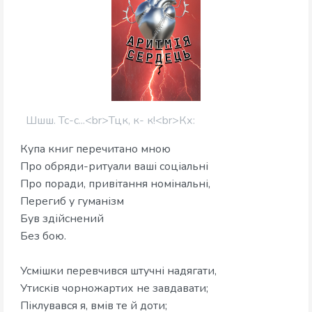
Шшш. Тс-с...<br>Тцк, к- к!<br>​Кх:
Купа книг перечитано мною
Про обряди-ритуали ваші соціальні
Про поради, привітання номінальні,
Перегиб у гуманізм
Був здійснений
Без бою.
Усмішки перевчився штучні надягати,
Утисків чорножартих не завдавати;
Піклувався я, вмів те й доти;