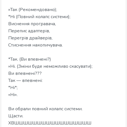
»Так (Рекомендовано);
*Ні (Повний колапс системи);
Виснення програвача,
Перепис адаптерів,
Перегрів драйверів,
Стиснення накопичувача.
*Так. (Ви впевнені?)
»Ні. (Зміни буде неможливо скасувати);
Ви впевнені???
Так — впевнені:
*Ні*;
«Ні».
Ви обрали повний колапс системи.
Щасти.
ХВШШШШШШШШШШШШШШШШШ