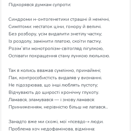
Підкорявся думкам супроти:
Синдроми н-онтогенетики страшні й немічні,
Симптоми: нестаток ціни, гонору й величі.
Без розбору, усім видалити знетілу частку;
Із роздолу, замінити платою, скоїти пастку.
Розім`яти монотропізм-світогляд пігулкою,
Оспівати покращення стану лункою люлькою.
Так я колись вважав сумлінно, принаймні;
Пак, контрособистість видаляв у визнанні.
Не підозрював, що інші люблять пустоту;
Відчувають до щирості хронічну глухоту.
Ламався, зламувався — і знову ламався:
Приниженням, нерівністю більш не латався...
Занадто вже ми схожі, мої «псевдо-» люди.
Проблема хоч недофамінова, відмінна: