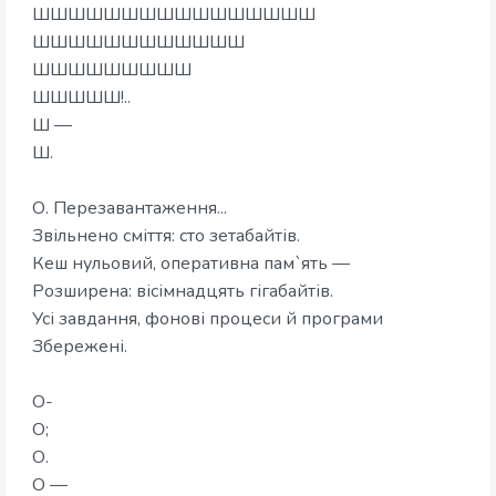
ШШШШШШШШШШШШШШШШ
ШШШШШШШШШШШШ
ШШШШШШШШШ
ШШШШШ!..
Ш —
Ш.
О. Перезавантаження...
Звільнено сміття: сто зетабайтів.
Кеш нульовий, оперативна пам`ять —
Розширена: вісімнадцять гігабайтів.
Усі завдання, фонові процеси й програми
Збережені.
О-
О;
О.
О —