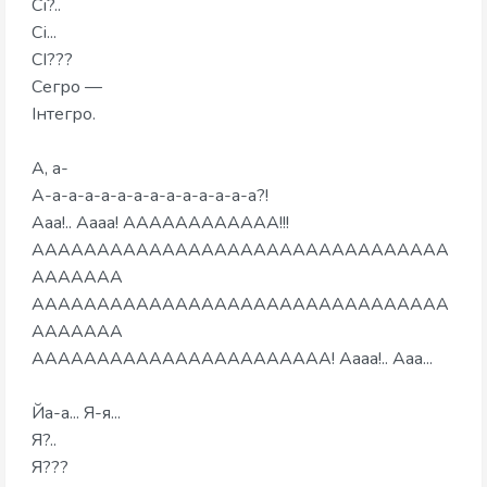
Сі?..
Сі...
СІ???
Сегро —
Інтегро.
А, а-
А-а-а-а-а-а-а-а-а-а-а-а-а-а?!
Ааа!.. Аааа! АААААААААААА!!!
АААААААААААААААААААААААААААААААА
ААААААА
АААААААААААААААААААААААААААААААА
ААААААА
ААААААААААААААААААААААА! Аааа!.. Ааа...
Йа-а... Я-я...
Я?..
Я???