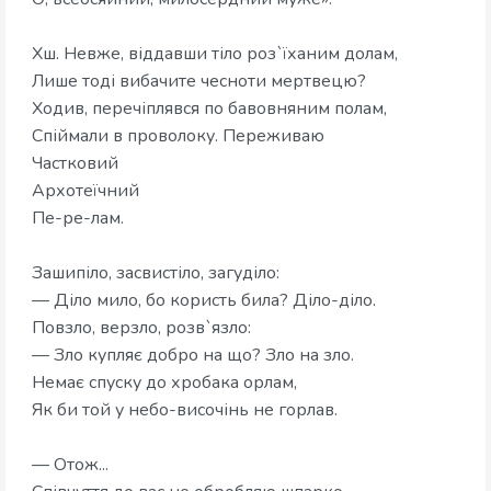
Хш. Невже, віддавши тіло роз`їханим долам,
Лише тоді вибачите чесноти мертвецю?
Ходив, перечіплявся по бавовняним полам,
Спіймали в проволоку. Переживаю
Частковий
Архотеїчний
Пе-ре-лам.
Зашипіло, засвистіло, загуділо:
— Діло мило, бо користь била? Діло-діло.
Повзло, верзло, розв`язло:
— Зло купляє добро на що? Зло на зло.
Немає спуску до хробака орлам,
Як би той у небо-височінь не горлав.
— Отож...