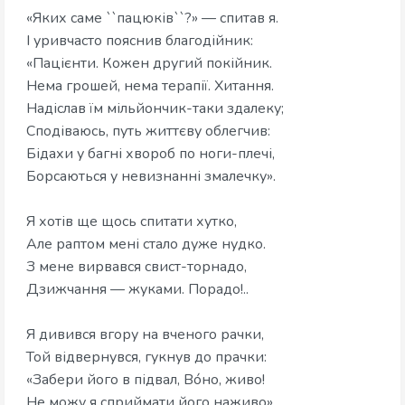
«Яких саме ``пацюків``?» — спитав я.
І уривчасто пояснив благодійник:
«Пацієнти. Кожен другий покійник.
Нема грошей, нема терапії. Хитання.
Надіслав їм мільйончик-таки здалеку;
Сподіваюсь, путь життєву облегчив:
Бідахи у багні хвороб по ноги-плечі,
Борсаються у невизнанні змалечку».
Я хотів ще щось спитати хутко,
Але раптом мені стало дуже нудко.
З мене вирвався свист-торнадо,
Дзижчання — жуками. Порадо!..
Я дивився вгору на вченого рачки,
Той відвернувся, гукнув до прачки:
«Забери його в підвал, Вóно, живо!
Не можу я сприймати його наживо».