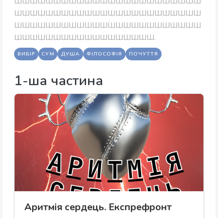
ШШШШШШШШШШШШШШШШШШШШШШШШ
ШШШШШШШШШШШШШШШШШШШШШШШШ
ШШШШШШШШШШШШШШШШШШШШШШШШ
ШШШШШШШШШШШШШШШШШШ.
ВИБІР
СУМ
ДУША
ФІЛОСОФІЯ
ПОЧУТТЯ
1-ша частина
Аритмія сердець. Експрефронт