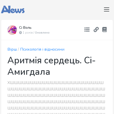
Сі Воль
1 років /
Оновлено
Вірш
/
Психологія і відносини
Аритмія сердець. Сі-
Амигдала
ХШШШШШШШШШШШШШШШШШШШШШШШ
ШШШШШШШШШШШШШШШШШШШШШШШШ
ШШШШШШШШШШШШШШШШШШШШШШШШ
ШШШШШШШШШШШШШШШШШШШШШШШШ
ШШШШШШШШШШШШШШШШШШШШШШШШ