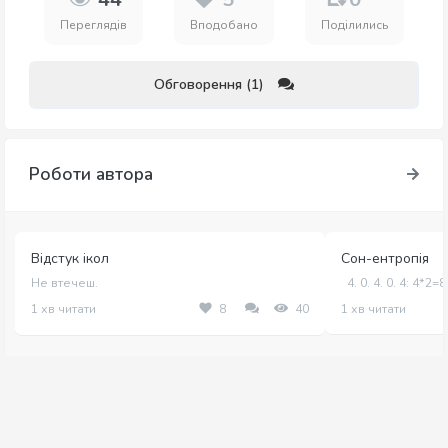
Переглядів
Вподобано
Поділились
Обговорення (1)
Роботи автора
Відстук ікол
Сон-ентропія
Не втечеш.
4. 0. 4. 0. 4:​ 4*2=
1 хв читати
8
40
1 хв читати