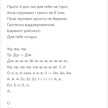
Проте й досі ми для тебе не гідні,
Хоча струмами і трохи не б`ємо,
Поза прутами крихти не беремо;
Гротески віддзеркалення,
Барвисті дійсності
Для тебе огидні.
Хш, вш, пш,
Тр. Др — Дж-
Дж-ж-ж-ж. Ж-ж-ж-ж-ж-ж-ж-ж...
Кр, кр, кр, кр; хш-ш-ш-ш-ш!.. С-с!
О-о-о, ііі-иии, е-е-е; їїї — йи, йи, йи.
А. А. А. Ес. Ес. Ес. І-і. І-і. І-і. А, а...
Есі. Е-сі. Е, сі.
А...
Сі.