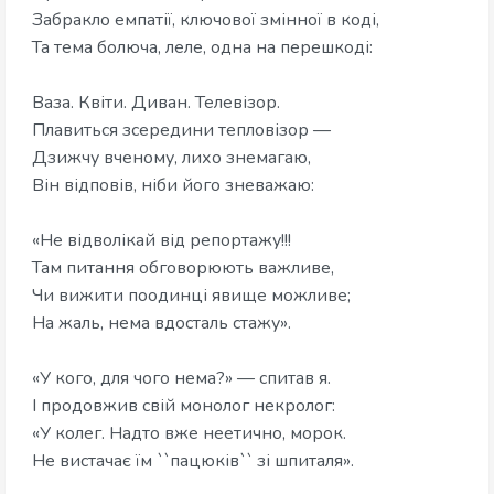
Забракло емпатії, ключової змінної в коді,
Та тема болюча, леле, одна на перешкоді:
Ваза. Квіти. Диван. Телевізор.
Плавиться зсередини тепловізор —
Дзижчу вченому, лихо знемагаю,
Він відповів, ніби його зневажаю:
«Не відволікай від репортажу!!!
Там питання обговорюють важливе,
Чи вижити поодинці явище можливе;
На жаль, нема вдосталь стажу».
«У кого, для чого нема?» — спитав я.
І продовжив свій монолог некролог:
«У колег. Надто вже неетично, морок.
Не вистачає їм ``пацюків`` зі шпиталя».