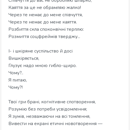
Співчуття до вас не обробляю шпарко,
Каяття за це не обрамляю жалко!
Через те немає до мене співчуття,
Через те немає до мене каяття.
Розбиття скла споконвічні терплю:
Розмиття соцфреймів тверджу...
І- і шкіряне суспільство й досі
Вишкіряється,
Глузує надо мною гибло-щиро.
Чому?..
Я питаю,
Чому?!
Твої гри брані, когнітивне спотворення,
Розумію без потреби усвідомлення;
Я зумів, незважаючи на всі томлення,
Вивести на екрані етичні новотворення —