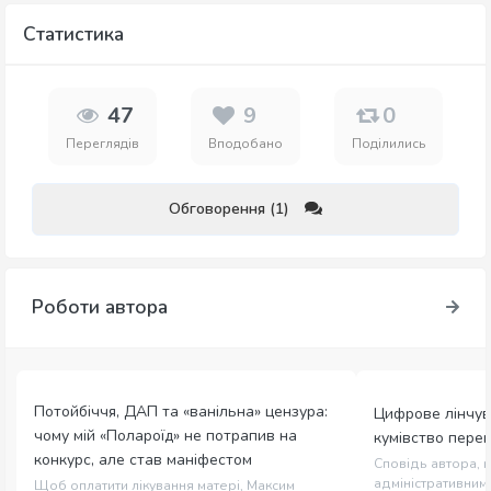
Статистика
47
9
0
Переглядів
Вподобано
Поділились
Обговорення (1)
Роботи автора
Потойбіччя, ДАП та «ванільна» цензура:
Цифрове лінчув
чому мій «Полароїд» не потрапив на
кумівство пере
конкурс, але став маніфестом
Сповідь автора, щ
адміністративним 
Щоб оплатити лікування матері, Максим