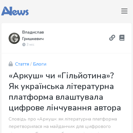
Владислав
Гришкевич
3 міс
Стаття
/
Блоги
«Аркуш» чи «Гільйотина»?
Як українська літературна
платформа влаштувала
цифрове лінчування автора
Сповідь про «Аркуш»: як літературна платформа
перетворилася на майданчик для цифрового