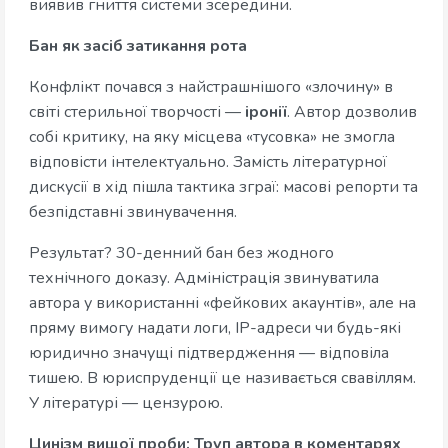
виявив гниття системи зсередини.
Бан як засіб затикання рота
Конфлікт почався з найстрашнішого «злочину» в
світі стерильної творчості —
іронії
. Автор дозволив
собі критику, на яку місцева «тусовка» не змогла
відповісти інтелектуально. Замість літературної
дискусії в хід пішла тактика зграї: масові репорти та
безпідставні звинувачення.
Результат? 30-денний бан без жодного
технічного доказу. Адміністрація звинуватила
автора у використанні «фейкових акаунтів», але на
пряму вимогу надати логи, IP-адреси чи будь-які
юридично значущі підтвердження — відповіла
тишею. В юриспруденції це називається свавіллям.
У літературі — цензурою.
Цинізм вищої проби: Труп автора в коментарях