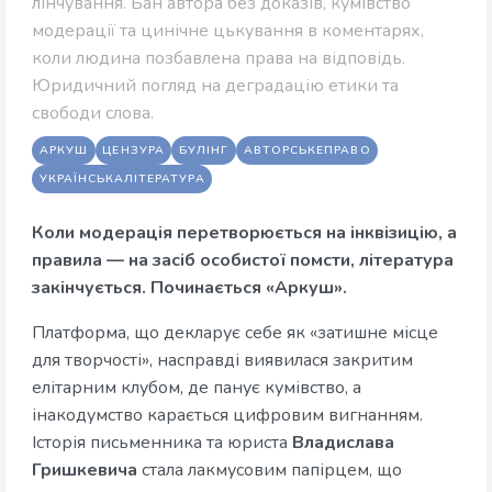
лінчування. Бан автора без доказів, кумівство
модерації та цинічне цькування в коментарях,
коли людина позбавлена права на відповідь.
Юридичний погляд на деградацію етики та
свободи слова.
АРКУШ
ЦЕНЗУРА
БУЛІНГ
АВТОРСЬКЕПРАВО
УКРАЇНСЬКАЛІТЕРАТУРА
Коли модерація перетворюється на інквізицію, а
правила — на засіб особистої помсти, література
закінчується. Починається «Аркуш».
Платформа, що декларує себе як «затишне місце
для творчості», насправді виявилася закритим
елітарним клубом, де панує кумівство, а
інакодумство карається цифровим вигнанням.
Історія письменника та юриста
Владислава
Гришкевича
стала лакмусовим папірцем, що