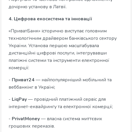
дочірню установу в Латвії.
4. Цифрова екосистема та інновації
«ПриватБанк» історично виступає головним
технологічним драйвером банківського сектору
України. Установа першою масштабувала
дистанційні цифрові послуги, інтегрувавши
платіжні системи та інструменти електронної
комерції:
-
Приват24
— найпопулярніший мобільний та
веббанкінг в Україні;
-
LiqPay
— провідний платіжний сервіс для
інтернет-еквайрингу та електронної комерції;
-
PrivatMoney
— власна система миттєвих
грошових переказів.