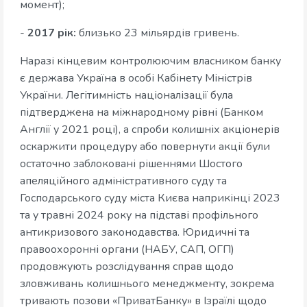
момент);
-
2017 рік:
близько 23 мільярдів гривень.
Наразі кінцевим контролюючим власником банку
є держава Україна в особі Кабінету Міністрів
України. Легітимність націоналізації була
підтверджена на міжнародному рівні (Банком
Англії у 2021 році), а спроби колишніх акціонерів
оскаржити процедуру або повернути акції були
остаточно заблоковані рішеннями Шостого
апеляційного адміністративного суду та
Господарського суду міста Києва наприкінці 2023
та у травні 2024 року на підставі профільного
антикризового законодавства. Юридичні та
правоохоронні органи (НАБУ, САП, ОГП)
продовжують розслідування справ щодо
зловживань колишнього менеджменту, зокрема
тривають позови «ПриватБанку» в Ізраїлі щодо