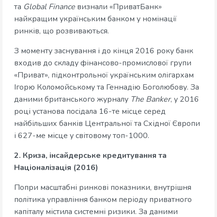
та
Global Finance
визнали «ПриватБанк»
найкращим українським банком у номінації
ринків, що розвиваються.
З моменту заснування і до кінця 2016 року банк
входив до складу фінансово-промислової групи
«Приват», підконтрольної українським олігархам
Ігорю Коломойському та Геннадію Боголюбову. За
даними британського журналу
The Banker
, у 2016
році установа посідала 16-те місце серед
найбільших банків Центральної та Східної Європи
і 627-ме місце у світовому топ-1000.
2. Криза, інсайдерське кредитування та
Націоналізація (2016)
Попри масштабні ринкові показники, внутрішня
політика управління банком періоду приватного
капіталу містила системні ризики. За даними