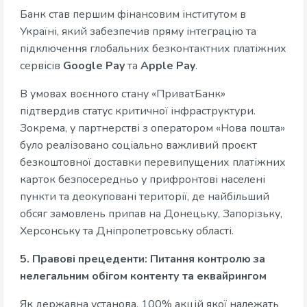
Банк став першим фінансовим інститутом в
Україні, який забезпечив пряму інтеграцію та
підключення глобальних безконтактних платіжних
сервісів
Google Pay
та
Apple Pay
.
В умовах воєнного стану «ПриватБанк»
підтвердив статус критичної інфраструктури.
Зокрема, у партнерстві з оператором «Нова пошта»
було реалізовано соціально важливий проєкт
безкоштовної доставки перевипущених платіжних
карток безпосередньо у прифронтові населені
пункти та деокуповані території, де найбільший
обсяг замовлень припав на Донецьку, Запорізьку,
Херсонську та Дніпропетровську області.
5. Правові прецеденти: Питання контролю за
нелегальним обігом контенту та еквайрингом
Як державна установа, 100% акцій якої належать