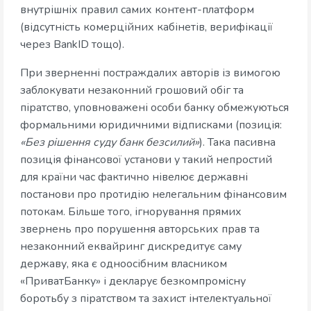
внутрішніх правил самих контент-платформ
(відсутність комерційних кабінетів, верифікації
через BankID тощо).
При зверненні постраждалих авторів із вимогою
заблокувати незаконний грошовий обіг та
піратство, уповноважені особи банку обмежуються
формальними юридичними відписками (позиція:
«Без рішення суду банк безсилий»
). Така пасивна
позиція фінансової установи у такий непростий
для країни час фактично нівелює державні
постанови про протидію нелегальним фінансовим
потокам. Більше того, ігнорування прямих
звернень про порушення авторських прав та
незаконний еквайринг дискредитує саму
державу, яка є одноосібним власником
«ПриватБанку» і декларує безкомпромісну
боротьбу з піратством та захист інтелектуальної