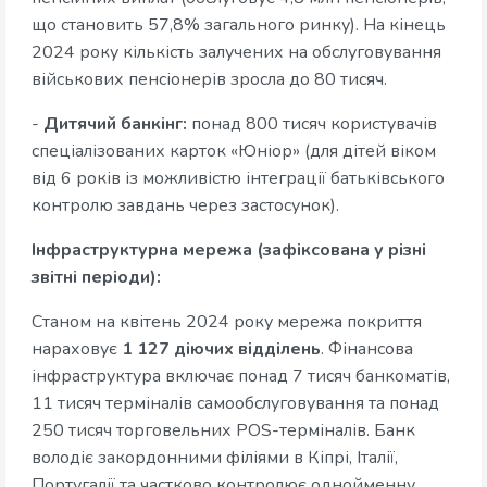
що становить 57,8% загального ринку). На кінець
2024 року кількість залучених на обслуговування
військових пенсіонерів зросла до 80 тисяч.
-
Дитячий банкінг:
понад 800 тисяч користувачів
спеціалізованих карток «Юніор» (для дітей віком
від 6 років із можливістю інтеграції батьківського
контролю завдань через застосунок).
Інфраструктурна мережа (зафіксована у різні
звітні періоди):
Станом на квітень 2024 року мережа покриття
нараховує
1 127 діючих відділень
. Фінансова
інфраструктура включає понад 7 тисяч банкоматів,
11 тисяч терміналів самообслуговування та понад
250 тисяч торговельних POS-терміналів. Банк
володіє закордонними філіями в Кіпрі, Італії,
Португалії та частково контролює однойменну