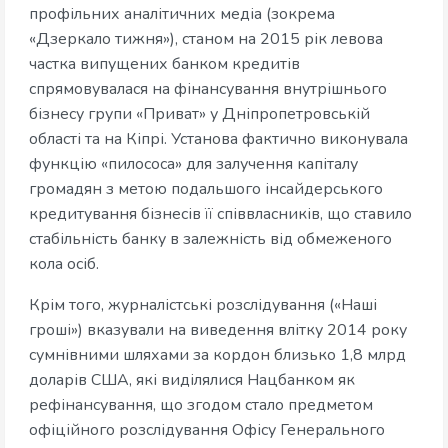
профільних аналітичних медіа (зокрема
«Дзеркало тижня»), станом на 2015 рік левова
частка випущених банком кредитів
спрямовувалася на фінансування внутрішнього
бізнесу групи «Приват» у Дніпропетровській
області та на Кіпрі. Установа фактично виконувала
функцію «пилососа» для залучення капіталу
громадян з метою подальшого інсайдерського
кредитування бізнесів її співвласників, що ставило
стабільність банку в залежність від обмеженого
кола осіб.
Крім того, журналістські розслідування («Наші
гроші») вказували на виведення влітку 2014 року
сумнівними шляхами за кордон близько 1,8 млрд
доларів США, які виділялися Нацбанком як
рефінансування, що згодом стало предметом
офіційного розслідування Офісу Генерального