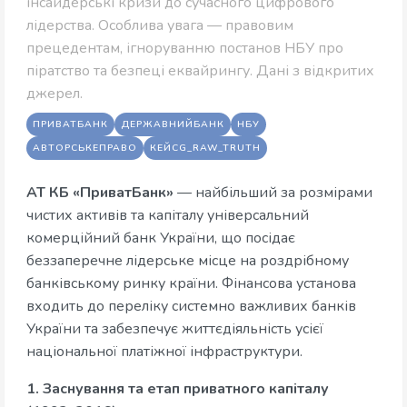
інсайдерські кризи до сучасного цифрового
лідерства. Особлива увага — правовим
прецедентам, ігноруванню постанов НБУ про
піратство та безпеці еквайрингу. Дані з відкритих
джерел.
ПРИВАТБАНК
ДЕРЖАВНИЙБАНК
НБУ
АВТОРСЬКЕПРАВО
КЕЙСG_RAW_TRUTH
АТ КБ «ПриватБанк»
— найбільший за розмірами
чистих активів та капіталу універсальний
комерційний банк України, що посідає
беззаперечне лідерське місце на роздрібному
банківському ринку країни. Фінансова установа
входить до переліку системно важливих банків
України та забезпечує життєдіяльність усієї
національної платіжної інфраструктури.
1. Заснування та етап приватного капіталу