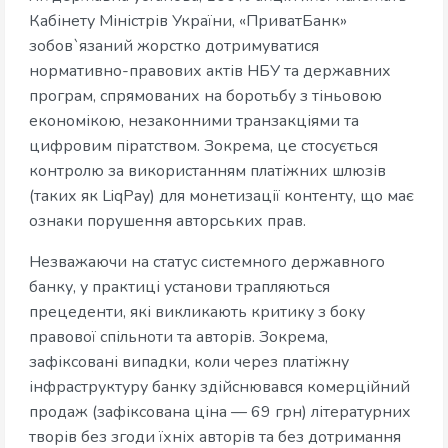
Кабінету Міністрів України, «ПриватБанк»
зобов`язаний жорстко дотримуватися
нормативно-правових актів НБУ та державних
програм, спрямованих на боротьбу з тіньовою
економікою, незаконними транзакціями та
цифровим піратством. Зокрема, це стосується
контролю за використанням платіжних шлюзів
(таких як LiqPay) для монетизації контенту, що має
ознаки порушення авторських прав.
Незважаючи на статус системного державного
банку, у практиці установи трапляються
прецеденти, які викликають критику з боку
правової спільноти та авторів. Зокрема,
зафіксовані випадки, коли через платіжну
інфраструктуру банку здійснювався комерційний
продаж (зафіксована ціна — 69 грн) літературних
творів без згоди їхніх авторів та без дотримання