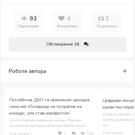
93
4
3
Переглядів
Вподобано
Поділились
Обговорення (0)
Роботи автора
Потойбіччя, ДАП та «ванільна» цензура:
Цифрове лінчув
чому мій «Полароїд» не потрапив на
кумівство пере
конкурс, але став маніфестом
Сповідь автора, щ
адміністративним 
Щоб оплатити лікування матері, Максим
іро...
приїжджає продати квартиру брата, зникл...
1 хв читати
1 хв читати
3
156