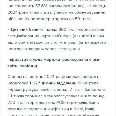
що становить 57,8% загального ринку). На кінець
2024 року кількість залучених на обслуговування
військових пенсіонерів зросла до 80 тисяч.
-
Дитячий банкінг:
понад 800 тисяч користувачів
спеціалізованих карток «Юніор» (для дітей віком
від 6 років із можливістю інтеграції батьківського
контролю завдань через застосунок).
Інфраструктурна мережа (зафіксована у різні
звітні періоди):
Станом на квітень 2024 року мережа покриття
нараховує
1 127 діючих відділень
. Фінансова
інфраструктура включає понад 7 тисяч банкоматів,
11 тисяч терміналів самообслуговування та понад
250 тисяч торговельних POS-терміналів. Банк
володіє закордонними філіями в Кіпрі, Італії,
Португалії та частково контролює однойменну