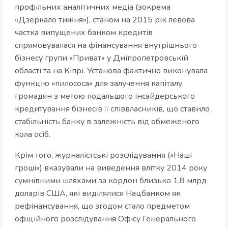
профільних аналітичних медіа (зокрема
«Дзеркало тижня»), станом на 2015 рік левова
частка випущених банком кредитів
спрямовувалася на фінансування внутрішнього
бізнесу групи «Приват» у Дніпропетровській
області та на Кіпрі. Установа фактично виконувала
функцію «пилососа» для залучення капіталу
громадян з метою подальшого інсайдерського
кредитування бізнесів її співвласників, що ставило
стабільність банку в залежність від обмеженого
кола осіб.
Крім того, журналістські розслідування («Наші
гроші») вказували на виведення влітку 2014 року
сумнівними шляхами за кордон близько 1,8 млрд
доларів США, які виділялися Нацбанком як
рефінансування, що згодом стало предметом
офіційного розслідування Офісу Генерального