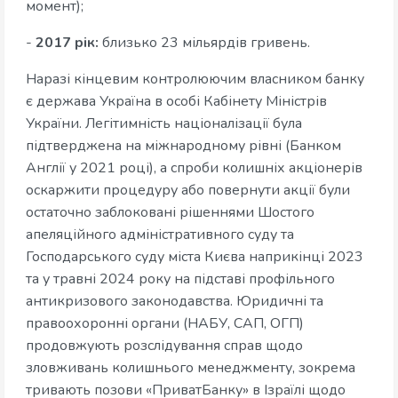
момент);
-
2017 рік:
близько 23 мільярдів гривень.
Наразі кінцевим контролюючим власником банку
є держава Україна в особі Кабінету Міністрів
України. Легітимність націоналізації була
підтверджена на міжнародному рівні (Банком
Англії у 2021 році), а спроби колишніх акціонерів
оскаржити процедуру або повернути акції були
остаточно заблоковані рішеннями Шостого
апеляційного адміністративного суду та
Господарського суду міста Києва наприкінці 2023
та у травні 2024 року на підставі профільного
антикризового законодавства. Юридичні та
правоохоронні органи (НАБУ, САП, ОГП)
продовжують розслідування справ щодо
зловживань колишнього менеджменту, зокрема
тривають позови «ПриватБанку» в Ізраїлі щодо