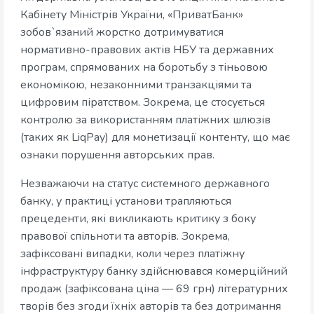
Кабінету Міністрів України, «ПриватБанк»
зобов`язаний жорстко дотримуватися
нормативно-правових актів НБУ та державних
програм, спрямованих на боротьбу з тіньовою
економікою, незаконними транзакціями та
цифровим піратством. Зокрема, це стосується
контролю за використанням платіжних шлюзів
(таких як LiqPay) для монетизації контенту, що має
ознаки порушення авторських прав.
Незважаючи на статус системного державного
банку, у практиці установи трапляються
прецеденти, які викликають критику з боку
правової спільноти та авторів. Зокрема,
зафіксовані випадки, коли через платіжну
інфраструктуру банку здійснювався комерційний
продаж (зафіксована ціна — 69 грн) літературних
творів без згоди їхніх авторів та без дотримання