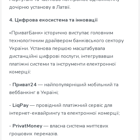
дочірню установу в Латвії.
4. Цифрова екосистема та інновації
«ПриватБанк» історично виступає головним
технологічним драйвером банківського сектору
України. Установа першою масштабувала
дистанційні цифрові послуги, інтегрувавши
платіжні системи та інструменти електронної
комерції:
-
Приват24
— найпопулярніший мобільний та
веббанкінг в Україні;
-
LiqPay
— провідний платіжний сервіс для
інтернет-еквайрингу та електронної комерції;
-
PrivatMoney
— власна система миттєвих
грошових переказів.