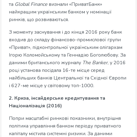
та
Global Finance
визнали «ПриватБанк»
найкращим українським банком у номінації
ринків, що розвиваються.
З моменту заснування і до кінця 2016 року банк
входив до складу фінансово-промислової групи
«Приват», підконтрольної українським олігархам
Ігорю Коломойському та Геннадію Боголюбову. За
даними британського журналу
The Banker
, у 2016
році установа посідала 16-те місце серед
найбільших банків Центральної та Східної Європи
і 627-ме місце у світовому топ-1000.
2. Криза, інсайдерське кредитування та
Націоналізація (2016)
Попри масштабні ринкові показники, внутрішня
політика управління банком періоду приватного
капіталу містила системні ризики. За даними