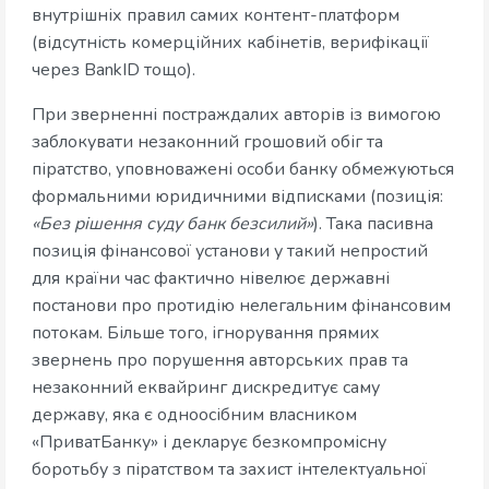
внутрішніх правил самих контент-платформ
(відсутність комерційних кабінетів, верифікації
через BankID тощо).
При зверненні постраждалих авторів із вимогою
заблокувати незаконний грошовий обіг та
піратство, уповноважені особи банку обмежуються
формальними юридичними відписками (позиція:
«Без рішення суду банк безсилий»
). Така пасивна
позиція фінансової установи у такий непростий
для країни час фактично нівелює державні
постанови про протидію нелегальним фінансовим
потокам. Більше того, ігнорування прямих
звернень про порушення авторських прав та
незаконний еквайринг дискредитує саму
державу, яка є одноосібним власником
«ПриватБанку» і декларує безкомпромісну
боротьбу з піратством та захист інтелектуальної