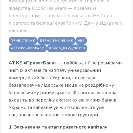
інсайдерські кризи до сучасного цифрового
лідерства. Особлива увага — правовим
прецедентам, ігноруванню постанов НБУ про
піратство та безпеці еквайрингу. Дані з відкритих
джерел.
ПРИВАТБАНК
ДЕРЖАВНИЙБАНК
НБУ
АВТОРСЬКЕПРАВО
КЕЙСG_RAW_TRUTH
АТ КБ «ПриватБанк»
— найбільший за розмірами
чистих активів та капіталу універсальний
комерційний банк України, що посідає
беззаперечне лідерське місце на роздрібному
банківському ринку країни. Фінансова установа
входить до переліку системно важливих банків
України та забезпечує життєдіяльність усієї
національної платіжної інфраструктури.
1. Заснування та етап приватного капіталу