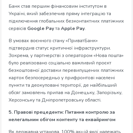
Банк став першим фінансовим інститутом в
Україні, який забезпечив пряму інтеграцію та
підключення глобальних безконтактних платіжних
сервісів
Google Pay
та
Apple Pay
.
В умовах воєнного стану «ПриватБанк»
підтвердив статус критичної інфраструктури.
Зокрема, у партнерстві з оператором «Нова пошта»
було реалізовано соціально важливий проєкт
безкоштовної доставки перевипущених платіжних
карток безпосередньо у прифронтові населені
пункти та деокуповані території, де найбільший
обсяг замовлень припав на Донецьку, Запорізьку,
Херсонську та Дніпропетровську області.
5. Правові прецеденти: Питання контролю за
нелегальним обігом контенту та еквайрингом
Як державна установа, 100% акцій якої належать