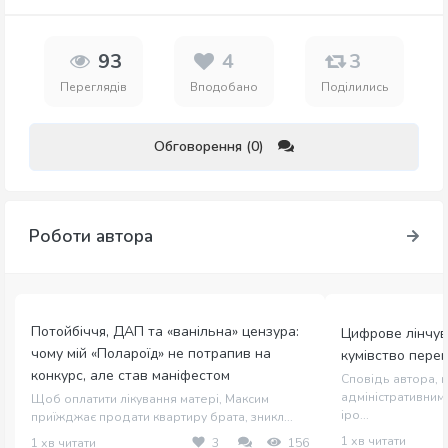
93
4
3
Переглядів
Вподобано
Поділились
Обговорення (0)
Роботи автора
Потойбіччя, ДАП та «ванільна» цензура:
Цифрове лінчув
чому мій «Полароїд» не потрапив на
кумівство пере
конкурс, але став маніфестом
Сповідь автора, щ
адміністративним 
Щоб оплатити лікування матері, Максим
іро...
приїжджає продати квартиру брата, зникл...
1 хв читати
1 хв читати
3
156