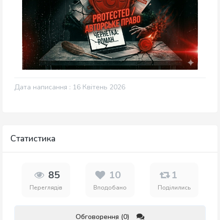
Дата написання : 16 Квітень 2026
Статистика
85
10
1
Переглядів
Вподобано
Поділились
Обговорення (0)