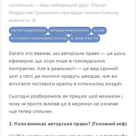
конвенція — ваш найкращий друг. Юрист
Владислав Гришкевич препарує інтелектуальну
власність. ⚖️
АВТОРСЬКЕПРАВО
ЮРИДИЧНИЙЛІКНЕП
GLAW
ІНТЕЛЕКТУАЛЬНАВЛАСНІСТЬ
G_RAW_TRUTH
Багато хто вважає, що авторське право — це щось
ефемерне, що існує лише в голлівудських
контрактах. Але в реальності — це ваш єдиний
щит у світі, де контент крадуть швидше, ніж ви
встигаєте поставити крапку в останньому розділі.
Сьогодні розберемося, як працює цей механізм і
чому «я просто виклав це в мережу» не означає
«це тепер спільне».
1. Коли виникає авторське право? (Головний міф)