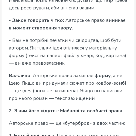
Найбільша помилка новачків: думати, що твір треба
десь реєструвати, аби він став вашим.
-
Закон говорить чітко:
Авторське право виникає
в момент створення твору
.
- Вам не потрібні печатки чи свідоцтва, щоб бути
автором. Як тільки ідея втілилася у матеріальну
форму (текст на папері, файл у хмарі, код, картина)
— ви вже правовласник.
Важливо:
Авторське право захищає
форму
, а не
ідею. Якщо ви придумали сюжет про ковбоя-зомбі
— це ідея (вона не захищена). Якщо ви написали
про нього роман — текст захищений.
2. З чим його
«
їдять
»
: Майнові та особисті права
Авторське право — це «бутерброд» з двох частин:
1.
Немайнові права:
Право називатися автором,