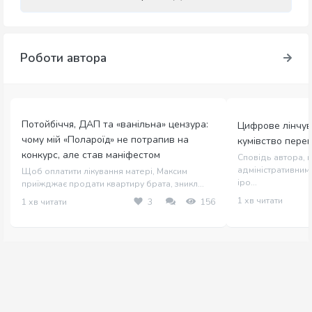
Роботи автора
Потойбіччя, ДАП та «ванільна» цензура:
Цифрове лінчув
чому мій «Полароїд» не потрапив на
кумівство пере
конкурс, але став маніфестом
Сповідь автора, щ
адміністративним 
Щоб оплатити лікування матері, Максим
іро...
приїжджає продати квартиру брата, зникл...
1 хв читати
1 хв читати
3
156