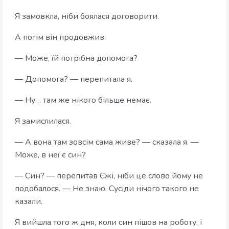
Я замовкла, ніби боялася договорити.
А потім він продовжив:
— Може, їй потрібна допомога?
— Допомога? — перепитала я.
— Ну… там же нікого більше немає.
Я замислилася.
— А вона там зовсім сама живе? — сказала я. —
Може, в неї є син?
— Син? — перепитав Єжі, ніби це слово йому не
подобалося. — Не знаю. Сусіди нічого такого не
казали.
Я вийшла того ж дня, коли син пішов на роботу, і