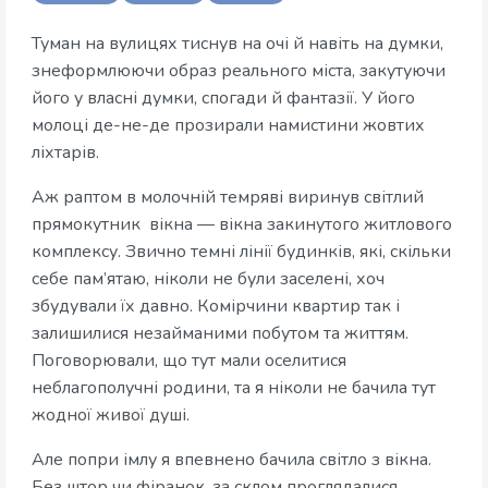
Туман на вулицях тиснув на очі й навіть на думки,
знеформлюючи образ реального міста, закутуючи
його у власні думки, спогади й фантазії. У його
молоці де-не-де прозирали намистини жовтих
ліхтарів.
Аж раптом в молочній темряві виринув світлий
прямокутник вікна — вікна закинутого житлового
комплексу. Звично темні лінії будинків, які, скільки
себе пам’ятаю, ніколи не були заселені, хоч
збудували їх давно. Комірчини квартир так і
залишилися незайманими побутом та життям.
Поговорювали, що тут мали оселитися
неблагополучні родини, та я ніколи не бачила тут
жодної живої душі.
Але попри імлу я впевнено бачила світло з вікна.
Без штор чи фіранок, за склом проглядалися