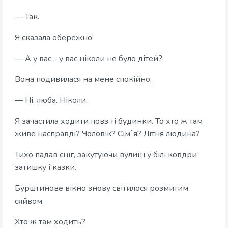
— Так.
Я сказала обережно:
— А у вас… у вас ніколи не було дітей?
Вона подивилася на мене спокійно.
— Ні, люба. Ніколи.
Я зачастила ходити повз ті будинки. То хто ж там
живе насправді? Чоловік? Сім`я? Літня людина?
Тихо падав сніг, закутуючи вулиці у білі ковдри
затишку і казки.
Бурштинове вікно знову світилося розмитим
сяйвом.
Хто ж там ходить?