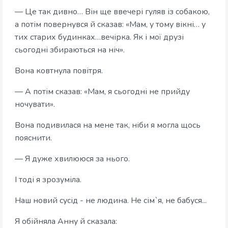
— Це так дивно… Він ще ввечері гуляв із собакою,
а потім повернувся й сказав: «Мам, у тому вікні… у
тих старих будинках…вечірка. Як і мої друзі
сьогодні збираються на ніч».
Вона ковтнула повітря.
— А потім сказав: «Мам, я сьогодні не прийду
ночувати».
Вона подивилася на мене так, ніби я могла щось
пояснити.
— Я дуже хвилююся за нього.
І тоді я зрозуміла.
Наш новий сусід - не людина. Не сім`я, не бабуся...
Я обійняла Анну й сказала: