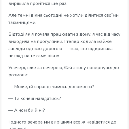
вирішила пройтися ще раз.
Але темні вікна сьогодні не хотіли ділитися своїми
таємницями.
Відтоді як я почала працювати з дому, я час від часу
виходила на прогулянки. І тепер ходила майже
завжди однією дорогою — тією, що відкривала
погляд на те саме вікно.
Увечері, вже за вечерею, Єжі знову повернувся до
розмови:
— Може, їй справді чимось допомогти?
— Ти хочеш навідатись?
— А чом би й ні?
І одного вечора ми вирішили все ж навідатися до