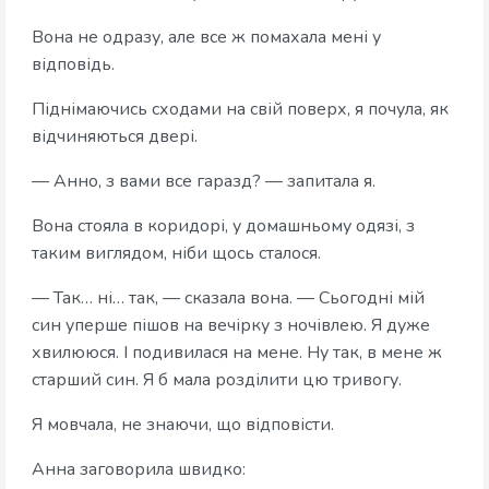
Вона не одразу, але все ж помахала мені у
відповідь.
Піднімаючись сходами на свій поверх, я почула, як
відчиняються двері.
— Анно, з вами все гаразд? — запитала я.
Вона стояла в коридорі, у домашньому одязі, з
таким виглядом, ніби щось сталося.
— Так… ні… так, — сказала вона. — Сьогодні мій
син уперше пішов на вечірку з ночівлею. Я дуже
хвилююся. І подивилася на мене. Ну так, в мене ж
старший син. Я б мала розділити цю тривогу.
Я мовчала, не знаючи, що відповісти.
Анна заговорила швидко: