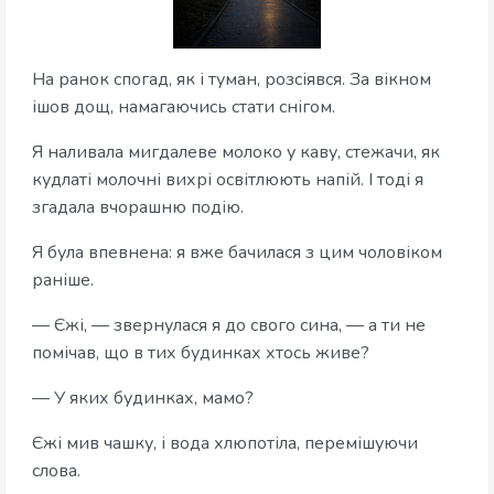
На ранок спогад, як і туман, розсіявся. За вікном
ішов дощ, намагаючись стати снігом.
Я наливала мигдалеве молоко у каву, стежачи, як
кудлаті молочні вихрі освітлюють напій. І тоді я
згадала вчорашню подію.
Я була впевнена: я вже бачилася з цим чоловіком
раніше.
— Єжі, — звернулася я до свого сина, — а ти не
помічав, що в тих будинках хтось живе?
— У яких будинках, мамо?
Єжі мив чашку, і вода хлюпотіла, перемішуючи
слова.