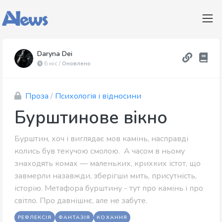
Daryna Dei
6 міс /
Оновлено
Проза
/
Психологія і відносини
Бурштинове вікно
Бурштин, хоч і виглядає мов камінь, насправді
колись був текучою смолою. А часом в ньому
знаходять комах — маленьких, крихких істот, що
завмерли назавжди, зберігши мить, присутність,
історію. Метафора бурштину - тут про камінь і про
світло. Про давнішнє, але не забуте.
РЕФЛЕКСІЯ
ФАНТАЗІЯ
КОХАННЯ