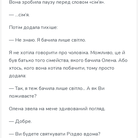
Вона зробила паузу перед словом «сім’я».
— …сім’я.
Потім додала тихіше:
— Не знаю. Я бачила лише світло.
Я не хотіла говорити про чоловіка. Можливо, це й
був батько того сімейства, якого бачила Олена. Або
хтось, кого вона хотіла побачити, тому просто
додала:
— Так, я теж бачила лише світло... А як Ви
поживаєте?
Олена звела на мене здивований погляд.
— Добре.
— Ви будете святкувати Різдво вдома?