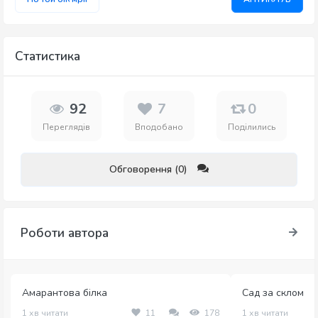
Статистика
92
7
0
Переглядів
Вподобано
Поділились
Обговорення (0)
Роботи автора
Амарантова білка
Сад за склом
1 хв читати
11
178
1 хв читати