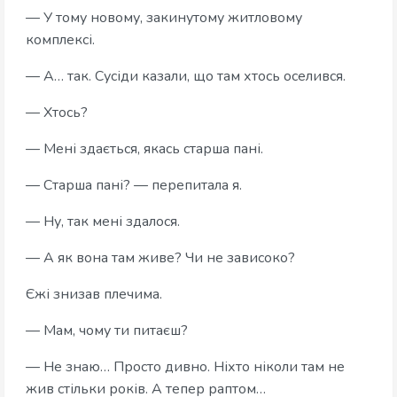
— У тому новому, закинутому житловому
комплексі.
— А… так. Сусіди казали, що там хтось оселився.
— Хтось?
— Мені здається, якась старша пані.
— Старша пані? — перепитала я.
— Ну, так мені здалося.
— А як вона там живе? Чи не зависоко?
Єжі знизав плечима.
— Мам, чому ти питаєш?
— Не знаю… Просто дивно. Ніхто ніколи там не
жив стільки років. А тепер раптом…