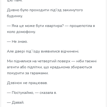
цієї пані.
Дивно було проходити під’їзд закинутого
будинку.
— Яка це може бути квартира? — прошепотіла я
коло домофону.
— Не знаю.
Але двері під`їзду виявилися відчинені.
Ми піднялися на четвертий поверх — ніби таємні
агенти або підлітки, що крадькома збираються
покурити за гаражами.
Дзвінок не працював.
— Постукаймо, — сказала я.
— Давай.