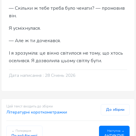
— Скільки ж тебе треба було чекати? — промовив
він.
Я усміхнулася.
— Але ж ти дочекався.
І я зрозуміла: це вікно світилося не тому, що хтось
оселився. Я дозволила цьому світлу бути.
Дата написання : 28 Січень 2026
Цей текст входить до збірки
До збірки
Літературні короткометражки
← Попередня
Наступна →
По той бік мрії
АНТИКЛУБ