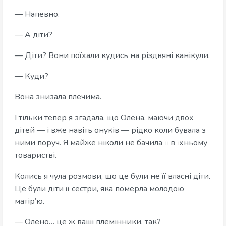
— Напевно.
— А діти?
— Діти? Вони поїхали кудись на різдвяні канікули.
— Куди?
Вона знизала плечима.
І тільки тепер я згадала, що Олена, маючи двох
дітей — і вже навіть онуків — рідко коли бувала з
ними поруч. Я майже ніколи не бачила її в їхньому
товаристві.
Колись я чула розмови, що це були не її власні діти.
Це були діти її сестри, яка померла молодою
матір’ю.
— Олено… це ж ваші племінники, так?