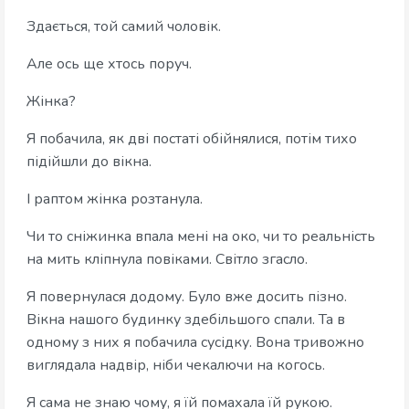
Здається, той самий чоловік.
Але ось ще хтось поруч.
Жінка?
Я побачила, як дві постаті обійнялися, потім тихо
підійшли до вікна.
І раптом жінка розтанула.
Чи то сніжинка впала мені на око, чи то реальність
на мить кліпнула повіками. Світло згасло.
Я повернулася додому. Було вже досить пізно.
Вікна нашого будинку здебільшого спали. Та в
одному з них я побачила сусідку. Вона тривожно
виглядала надвір, ніби чекалючи на когось.
Я сама не знаю чому, я їй помахала їй рукою.