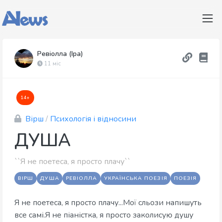
Ревіолла (Іра)
11 міс
14+
Вірш
/
Психологія і відносини
ДУША
``Я не поетеса, я просто плачу``
ВІРШ
ДУША
РЕВІОЛЛА
УКРАЇНСЬКА ПОЕЗІЯ
ПОЕЗІЯ
Я не поетеса, я просто плачу...Мої сльози напишуть
все самі.Я не піаністка, я просто заколисую душу