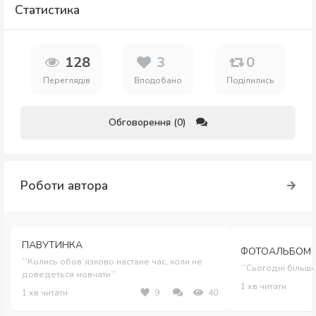
Статистика
128
3
0
Переглядів
Вподобано
Поділились
Обговорення (0)
Роботи автора
ПАВУТИНКА
ФОТОАЛЬБОМ
``Колись обов`язково настане час, коли не
``Сьогодні більше
доведеться мовчати``
1 хв читати
1 хв читати
9
40