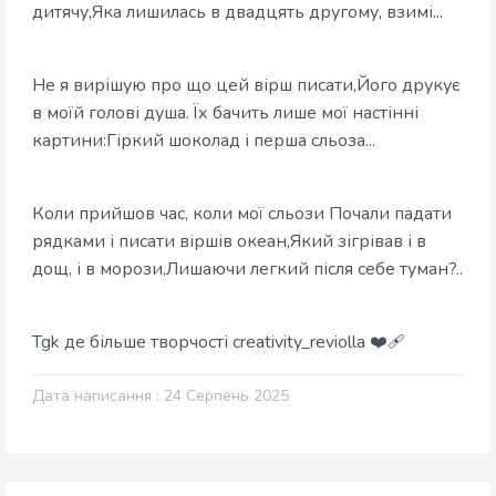
дитячу,Яка лишилась в двадцять другому, взимі...
Не я вирішую про що цей вірш писати,Його друкує
в моїй голові душа. Їх бачить лише мої настінні
картини:Гіркий шоколад і перша сльоза...
Коли прийшов час, коли мої сльози Почали падати
рядками і писати віршів океан,Який зігрівав і в
дощ, і в морози,Лишаючи легкий після себе туман?..
Tgk де більше творчості creativity_reviolla ❤️‍🩹
Дата написання : 24 Серпень 2025