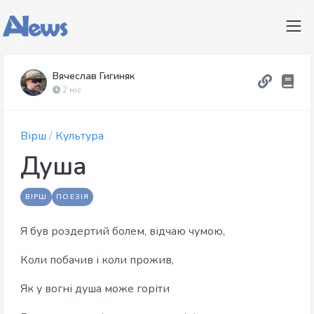
Вячеслав Гигиняк
2 міс
Вірш
/
Культура
Душа
ВІРШ
ПОЕЗІЯ
Я був роздертий болем, відчаю чумою,
Коли побачив і коли прожив,
Як у вогні душа може горіти