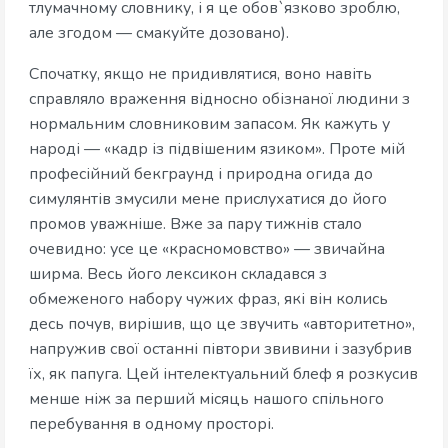
тлумачному словнику, і я це обов`язково зроблю,
але згодом — смакуйте дозовано).
Спочатку, якщо не придивлятися, воно навіть
справляло враження відносно обізнаної людини з
нормальним словниковим запасом. Як кажуть у
народі — «кадр із підвішеним язиком». Проте мій
професійний бекграунд і природна огида до
симулянтів змусили мене прислухатися до його
промов уважніше. Вже за пару тижнів стало
очевидно: усе це «красномовство» — звичайна
ширма. Весь його лексикон складався з
обмеженого набору чужих фраз, які він колись
десь почув, вирішив, що це звучить «авторитетно»,
напружив свої останні півтори звивини і зазубрив
їх, як папуга. Цей інтелектуальний блеф я розкусив
менше ніж за перший місяць нашого спільного
перебування в одному просторі.