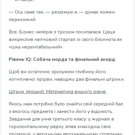
— Ось саме так, — резюмую я, — думає кожен
перехожий.
Все. Бізнес-імперія з тріском посипалася. Цяця
викреслив квітковий стартап зі свого блокнота як
«сука нерентабельний».
Рівень IQ: Собача морда та фінальний акорд
Щоб ви остаточно зрозуміли глибину його
когнітивної прірви, наводжу два фінальні штрихи.
Штрих перший: Математика вищого рівня.
Якось нам потрібно було знайти свій середній бал
з якогось предмета і занести його у відомість.
Завдання для учня третього класу: у журналі в
горизонтальному рядку зліва знаходиш своє
прізвище, у верхньому вертикальному стовпчику