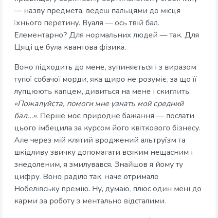
— назву предмета, ведеш пальцями до місця
їхнього перетину. Вуаля — ось твій бал.
Елементарно? Для нормальних людей — так. Для
Цяці це була квантова фізика.
Воно підходить до мене, зупиняється і з виразом
тупої собачої морди, яка щиро не розуміє, за що її
лупцюють капцем, дивиться на мене і скиглить:
«Пожалуйста, помоги мне узнать мой средний
бал...»
. Перше моє природне бажання — послати
цього імбецила за курсом його квіткового бізнесу.
Але через мій клятий вроджений альтруїзм та
шкідливу звичку допомагати всяким нещасним і
знедоленим, я змилувався. Знайшов я йому ту
цифру. Воно раділо так, наче отримало
Нобелівську премію. Ну, думаю, плюс один мені до
карми за роботу з ментально відсталими.