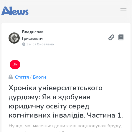
Владислав
Гришкевич
1 міс /
Оновлено
18+
Стаття
/
Блоги
Хроніки університетського
дурдому: Як я здобував
юридичну освіту серед
когнітивних інвалідів. Частина 1.
Ну що, мої маленькі допитливі поціновувачі бруду,