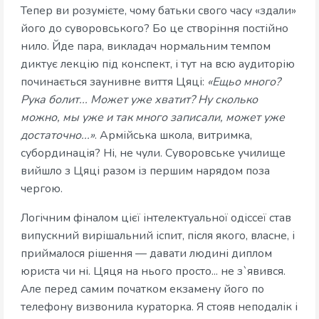
Тепер ви розумієте, чому батьки свого часу «здали»
його до суворовського? Бо це створіння постійно
нило. Йде пара, викладач нормальним темпом
диктує лекцію під конспект, і тут на всю аудиторію
починається заунивне виття Цяці:
«Ещьо много?
Рука болит... Может уже хватит? Ну сколько
можно, мы уже и так много записали, может уже
достаточно...»
. Армійська школа, витримка,
субординація? Ні, не чули. Суворовське училище
вийшло з Цяці разом із першим нарядом поза
чергою.
Логічним фіналом цієї інтелектуальної одіссеї став
випускний вирішальний іспит, після якого, власне, і
приймалося рішення — давати людині диплом
юриста чи ні. Цяця на нього просто... не з`явився.
Але перед самим початком екзамену його по
телефону визвонила кураторка. Я стояв неподалік і