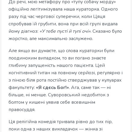
До речі, мою метафору про «тупу собачу морду»
офіційно легітимізувала наша кураторка. Одного
разу під час чергової суперечки, коли Цяця
спробував їй грубити, вона при всій групі видала
йому діагноз:
«У тебе пусті й тупі очі»
. Сказано було
жорстко, але максимально заслужено.
Але якщо ви думаєте, що слова кураторки були
поодиноким випадком, то ви погано знаєте
глибину запущеність нашого пацієнта. Цей
когнітивний титан на повному серйозі, регулярно і
з піною біля рота постійно стверджував у кулуарах
факультету:
«Я сдєсь Бог!»
. Ага, саме так — ні
більше, ні менше. Суворовський недобиток з
болтом у кишені уявив себе всевишнім
правосуддя.
Ця релігійна комедія тривала рівно до тих пір,
поки одна з наших викладачок — жінка зі