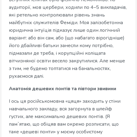
аудиторії, мов цербери, ходили по 4–5 викладачів,
які ретельно контролювали рівень знань
майбутніх служителів Феміди. Моя залізобетонна
юридична інтуїція підказує лише один логічний
варіант: або він сам, або (що набагато вірогідніше)
його дбайливі батьки занесли кому потрібно,
підмазали де треба, і корупційні коліщата
вітчизняної освіти весело закрутилися. Але менше
з тим, не будемо топтатися на банальностях,
рухаємося далі.
Анатомія дешевих понтів та півтори звивини
І ось ця російськомовна «цяця» заходить у стіни
навчального закладу, вся загорнута в шлейф
густих, але максимально дешевих понтів. (Я
пам`ятаю, що обіцяв вам окремо розписати, що
таке «дешеві понти» у моєму особистому