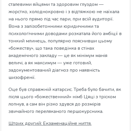
сталевими яйцями та здоровим глуздом —
жорстко, холоднокровно і з відтяжкою не наїхала
на нього прямо під час пари, при всій аудиторії.
Вона з залізобетонними юридичними та
психологічними доводами розкатала його амбіції в
тонкий млинець, популярно пояснивши цьому
«божеству», що така поведінка в стінах
академічного закладу — це як мінімум манія
величі, а як максимум — уже готовий,
задокументований діагноз про наявність
шизофренії.
Оце був справжній катарсис. Треба було бачити, як
після цього «божественний» німб Цяці з тріском
лопнув, а сам він різко здувся до розмірів
звичайного переляканого першокурсника.
Штрих другий: Екзаменаційне ниття.