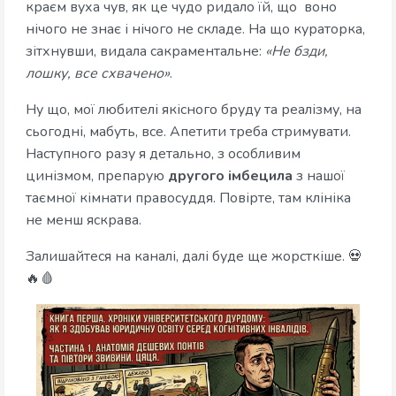
краєм вуха чув, як це чудо ридало їй, що воно
нічого не знає і нічого не складе. На що кураторка,
зітхнувши, видала сакраментальне:
«Не бзди,
лошку, все схвачено»
.
Ну що, мої любителі якісного бруду та реалізму, на
сьогодні, мабуть, все. Апетити треба стримувати.
Наступного разу я детально, з особливим
цинізмом, препарую
другого імбецила
з нашої
таємної кімнати правосуддя. Повірте, там клініка
не менш яскрава.
Залишайтеся на каналі, далі буде ще жорсткіше. 💀
🔥🩸