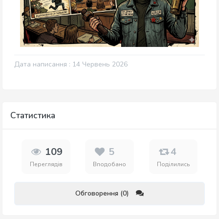
Дата написання : 14 Червень 2026
Статистика
109
5
4
Переглядів
Вподобано
Поділились
Обговорення (0)