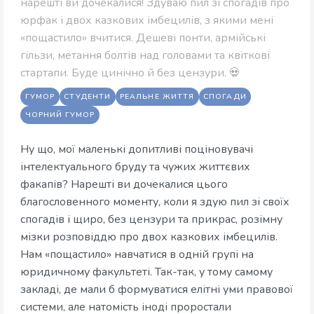
нарешті ви дочекалися! Здуваю пил зі спогадів про
юрфак і двох казкових імбецилів, з якими мені
«пощастило» вчитися. Дешеві понти, армійські
гільзи, метання болтів над головами та квіткові
стартапи. Буде цинічно й без цензури. 💀
ГУМОР
СТУДЕНТИ
РЕАЛЬНЕ ЖИТТЯ
СПОГАДИ
ЧОРНИЙ ГУМОР
Ну що, мої маленькі допитливі поціновувачі
інтелектуального бруду та чужих життєвих
факапів? Нарешті ви дочекалися цього
благословенного моменту, коли я здую пил зі своїх
спогадів і щиро, без цензури та прикрас, розімну
мізки розповіддю про двох казкових імбецилів.
Нам «пощастило» навчатися в одній групі на
юридичному факультеті. Так-так, у тому самому
закладі, де мали б формуватися елітні уми правової
системи, але натомість іноді проростали