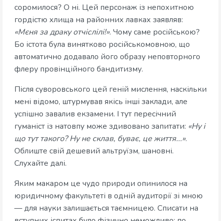
соромилося? О ні. Цей персонаж із непохитною
гордістю хлища на районних лавках заявляв:
«Мєня за драку отчіслілі!»
. Чому саме російською?
Бо істота була винятково російськомовною, що
автоматично додавало його образу неповторного
флеру провінційного бандитизму.
Після суворовського цей геній мислення, наскільки
мені відомо, штурмував якісь інші заклади, але
успішно завалив екзамени. І тут пересічний
гуманіст із натовпу може здивовано запитати:
«Ну і
що тут такого? Ну не склав, буває, це життя...»
.
Облиште свій дешевий альтруїзм, шановні.
Слухайте далі.
Яким макаром це чудо природи опинилося на
юридичному факультеті в одній аудиторії зі мною
— для науки залишається таємницею. Списати на
вступних іспитах було фізично неможливо: по