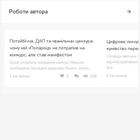
Роботи автора
Потойбіччя, ДАП та «ванільна» цензура:
Цифрове лінчув
чому мій «Полароїд» не потрапив на
кумівство пере
конкурс, але став маніфестом
Сповідь автора, щ
адміністративним 
Щоб оплатити лікування матері, Максим
іро...
приїжджає продати квартиру брата, зникл...
1 хв читати
1 хв читати
3
156