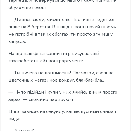
терпець. Я повернувся до нього і кажу прямо, як
обухом по голові:
— Дивись сюди, мислителю. Твої квіти годяться
лише на 8 березня. В інші дні вони нахуй нікому
не потрібні в таких обсягах, ти просто згниєш у
мінусах.
На що наш фінансовий тигр висуває свій
«залізобетонний» контраргумент:
— Ты ничего не понимаешь! Посмотри, сколько
цветочных магазинов вокруг, бла-бла-бла...
— Ну то підійди і купи у них якийсь віник просто
зараз, — спокійно парирую я.
Цяця зависає на секунду, кліпає пустими очима і
видає:
— А нахуя?