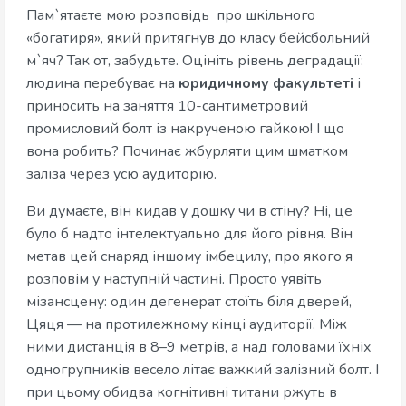
Пам`ятаєте мою розповідь про шкільного
«богатиря», який притягнув до класу бейсбольний
м`яч? Так от, забудьте. Оцініть рівень деградації:
людина перебуває на
юридичному факультеті
і
приносить на заняття 10-сантиметровий
промисловий болт із накрученою гайкою! І що
вона робить? Починає жбурляти цим шматком
заліза через усю аудиторію.
Ви думаєте, він кидав у дошку чи в стіну? Ні, це
було б надто інтелектуально для його рівня. Він
метав цей снаряд іншому імбецилу, про якого я
розповім у наступній частині. Просто уявіть
мізансцену: один дегенерат стоїть біля дверей,
Цяця — на протилежному кінці аудиторії. Між
ними дистанція в 8–9 метрів, а над головами їхніх
одногрупників весело літає важкий залізний болт. І
при цьому обидва когнітивні титани ржуть в