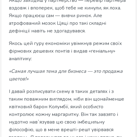
Якщо заходиш у партнерство — перевір партнера
вздовж і впоперек, щоб тебе не кинули, як лоха.
Якщо працюєш сам — вивчи ринок. Але
атрофований мозок Цяці про такі складні
дефініції навіть не здогадувався.
Якось цей гуру економіки увімкнув режим своїх
фірмових дешевих понтів і видав «геніальну»
аналітику:
«Самая лучшая тема для бизнеса — это продажа
цветов!»
І давай розписувати схему в таких деталях і з
таким поважним виглядом, ніби він щонайменше
квітковий барон Колумбії, який особисто
контролює кожну маргаритку. Він так завзято і
нудотно нав`язував цю свою імбецильну
філософію, що в мене врешті-решт увірвався