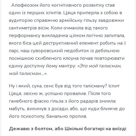
Апофеозом його когнітивного розвитку став
один із перших іспитів. Цяця приперла з собою в
аудиторію справжню армійську гільзу завдовжки
сантиметрів вісім. Коли очманіла від такого
перформансу викладачка цілком логічно запитала,
якого біса цей деструктивний елемент робить на її
парі, наш суворовський недобиток із дебільною
посмішкою схибленого клоуна почав повторювати
єдину доступну йому мантру:
«Это мой талисман,
мой талисман...»
.
Ну і який, сука, сенс був від того талісману? Іспит
Цяця, звісно ж, успішно провалив. Після того
ганебного фіаско гільза з його радарів зникла:
мабуть, викинув з досади, або, що куди ближче до
його психотипу, банально пропив.
Дежавю з болтом, або Шкільні богатирі на виїзді