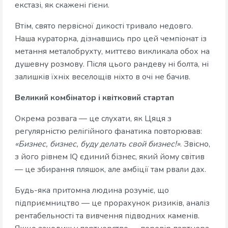
екстазі, як скажені гієни.
Втім, свято первісної дикості тривало недовго.
Наша кураторка, дізнавшись про цей чемпіонат із
метання металобрухту, миттєво викликала обох на
душевну розмову. Після цього рандеву ні болта, ні
залишків їхніх веселощів ніхто в очі не бачив.
Великий комбінатор і квітковий стартап
Окрема розвага — це слухати, як Цяця з
регулярністю релігійного фанатика повторював:
«Бизнес, бизнес, буду делать свой бизнес!»
. Звісно,
з його рівнем IQ єдиний бізнес, який йому світив
— це збирання пляшок, але амбіції там рвали дах.
Будь-яка притомна людина розуміє, що
підприємництво — це прорахунок ризиків, аналіз
рентабельності та вивчення підводних каменів.