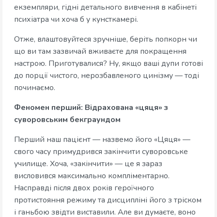
екземпляри, гідні детального вивчення в кабінеті
психіатра чи хоча б у кунсткамері.
Отже, влаштовуйтеся зручніше, беріть попкорн чи
що ви там зазвичай вживаєте для покращення
настрою. Приготувалися? Ну, якщо ваші дупи готові
до порції чистого, нерозбавленого цинізму — тоді
починаємо.
Феномен перший: Відрахована «цяця» з
суворовським бекграундом
Перший наш пацієнт — назвемо його «Цяця» —
свого часу примудрився закінчити суворовське
училище. Хоча, «закінчити» — це я зараз
висловився максимально компліментарно.
Насправді після двох років героїчного
протистояння режиму та дисципліні його з тріском
і ганьбою звідти виставили. Але ви думаєте, воно