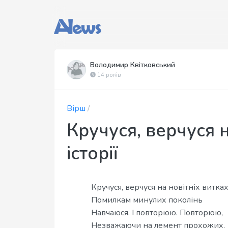
Володимир Квітковський
14 років
Вірш
/
Кручуся, верчуся н
історії
Кручуся, верчуся на новітніх витках 
Помилкам минулих поколінь
Навчаюся. І повторюю. Повторюю,
Незважаючи на лемент прохожих.