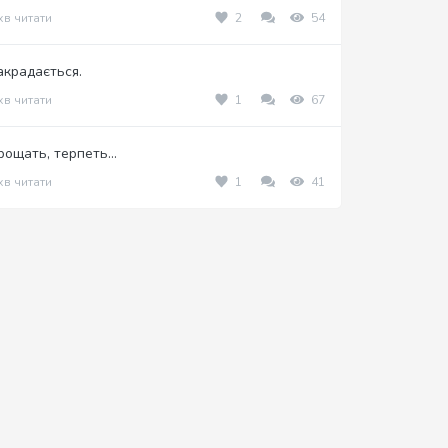
хв читати
2
54
акрадається.
хв читати
1
67
рощать, терпеть…
хв читати
1
41