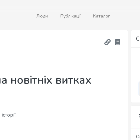
Люди
Публікації
Каталог
С
а новітніх витках
історії.
С