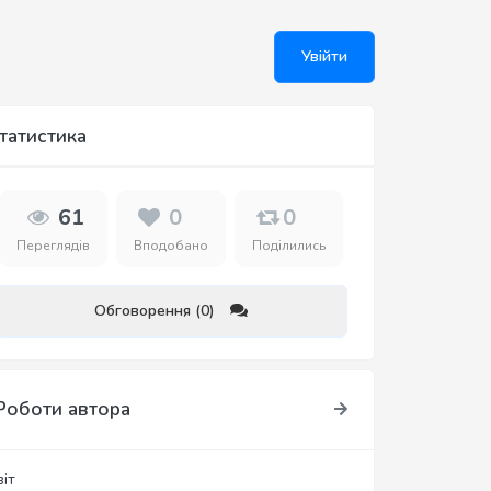
Увійти
татистика
61
0
0
Переглядів
Вподобано
Поділились
Обговорення (0)
Роботи автора
віт