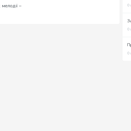
 мелодії –
0 
З
0 
П
0 