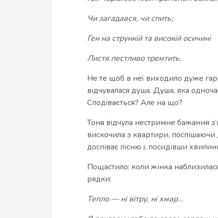
Чи загадався, чи спить;
Ген на стрункій та високій осичині
Листя пестливо тремтить.
Не те щоб в неї виходило дуже гарн
відчувалася душа. Душа, яка одночасно
Сподівається? Але на що?
Тоня відчула нестримне бажання з’я
вискочила з квартири, поспішаючи 
доспіває пісню і, посидівши хвилинк
Пощастило: коли жінка наблизилася
рядки:
Тепло — ні вітру, ні хмар...