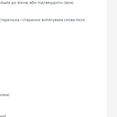
дійшла до вікна, аби підтвердити свою
 старенька і старанно витягувала слова пісні:
вилею
ний,