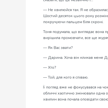
сказати, що це незвично і…
— Не хвилюйся так. Я не образилася
Шостий десяток цього року розмінял
покручуючи пальцем біля скроні.
Тоня подумала, що виглядає вона п
вирішила промовчати, все ще журяч
— Як Вас звати?
— Дарина. Хоча він кликав мене 
— Хто?
— Той, для кого я співаю.
Її погляд вже не фокусувався на ч
обличчі хаотично змінювали одна о
хвилин вона почала оповідати свою 