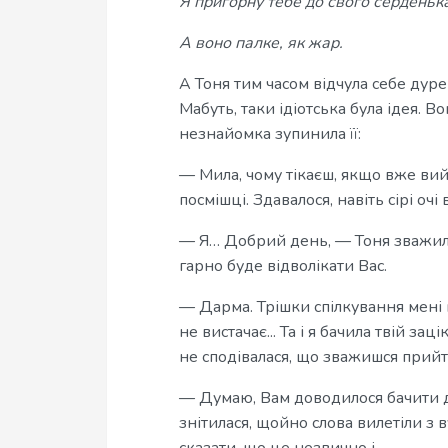
Я пригорну тебе до свого серденьк
А воно палке, як жар.
А Тоня тим часом відчула себе дуре
Мабуть, таки ідіотська була ідея. В
незнайомка зупинила її:
— Мила, чому тікаєш, якщо вже вий
посмішці. Здавалося, навіть сірі очі
— Я… Добрий день, — Тоня зважила
гарно буде відволікати Вас.
— Дарма. Трішки спілкування мені н
не вистачає... Та і я бачила твій за
не сподівалася, що зважишся прийт
— Думаю, Вам доводилося бачити д
знітилася, щойно слова вилетіли з в