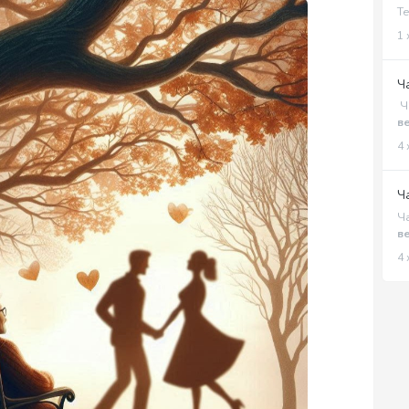
Те
1 
Ч
Ча
ве
4 
Ч
Ча
ве
4 