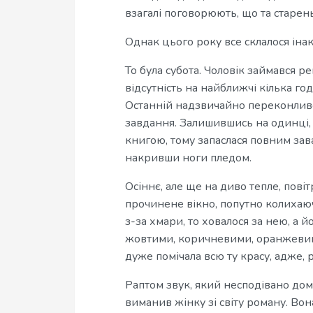
взагалі поговорюють, що та старен
Однак цього року все склалося іна
То була субота. Чоловік займався р
відсутність на найближчі кілька год
Останній надзвичайно переконлив
завдання. Залишившись на одинці, 
книгою, тому запаслася повним зав
накривши ноги пледом.
Осіннє, але ще на диво тепле, пові
прочинене вікно, попутно колихаюч
з-за хмари, то ховалося за нею, а 
жовтими, коричневими, оранжевим
дуже помічала всю ту красу, адже, 
Раптом звук, який несподівано дом
виманив жінку зі світу роману. Вон