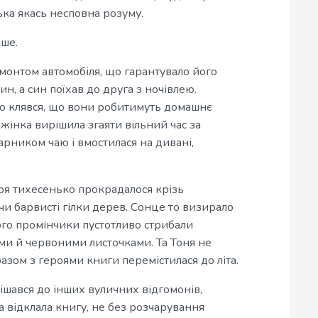
ька якась несповна розуму.
кше.
емонтом автомобіля, що гарантувало його
ин, а син поїхав до друга з ночівлею.
о клявся, що вони робитимуть домашнє
жінка вирішила згаяти вільний час за
арником чаю і вмостилася на дивані,
тря тихесенько прокрадалося крізь
и барвисті гілки дерев. Сонце то визирало
його промінчики пустотливо стрибали
и й червоними листочками. Та Тоня не
разом з героями книги перемістилася до літа.
ішався до інших вуличних відгомонів,
а відклала книгу, не без розчарування