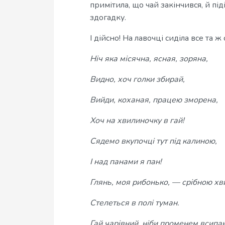
примітила, що чай закінчився, й пі
здогадку.
І дійсно! На лавочці сиділа все та ж
Ніч яка місячна, ясная, зоряна,
Видно, хоч голки збирай,
Вийди, коханая, працею зморена,
Хоч на хвилиночку в гай!
Сядемо вкупочці тут під калиною,
І над панами я пан!
Глянь, моя рибонько, — срібною х
Стелеться в полі туман.
Гай чарівний, ніби променем всипа