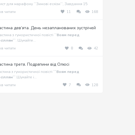
кст для марафону ``Зимові ескізи``, Завдання 15
хв читати
11
168
астина дев’ята. День незапланованих зустрічей
стина з гумористичної повісті ``
Вояж перед
сіллям``
. Шукайте...
хв читати
8
42
астина третя. Подряпини від Олюсі
стина з гумористичної повісті
``Вояж перед
сіллям``
.Шукайте і...
хв читати
7
128