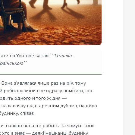
ати на YouTube каналі
``Пташка.
раїнською``
 Вона з’являлася лише раз на рік, тому
 роботою жінка не одразу помітила, що
одить одного й того ж дня —
 на лавочку під старезним дубом і, на диво
удинку, співає.
ти, навіщо вона це робить. Та чомусь Тоня
ж хто її знає — деякі мешканці будинку