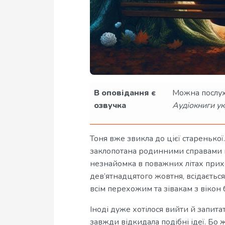
В оповідання є
Можна послух
озвучка
Аудіокниги ук
Тоня вже звикла до цієї старенької.
заклопотана родинними справами й
незнайомка в поважних літах прих
дев’ятнадцятого жовтня, всідається
всім перехожим та зівакам з вікон б
Іноді дуже хотілося вийти й запита
завжди відкидала подібні ідеї. Бо 