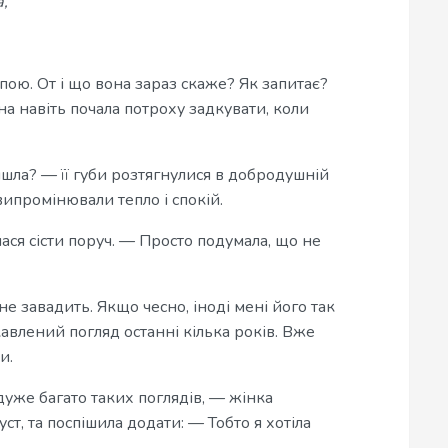
а,
пою. От і що вона зараз скаже? Як запитає?
она навіть почала потроху задкувати, коли
шла? — її губи розтягнулися в добродушній
 випромінювали тепло і спокій.
ся сісти поруч. — Просто подумала, що не
е завадить. Якщо чесно, іноді мені його так
цікавлений погляд останні кілька років. Вже
и.
уже багато таких поглядів, — жінка
уст, та поспішила додати: — Тобто я хотіла