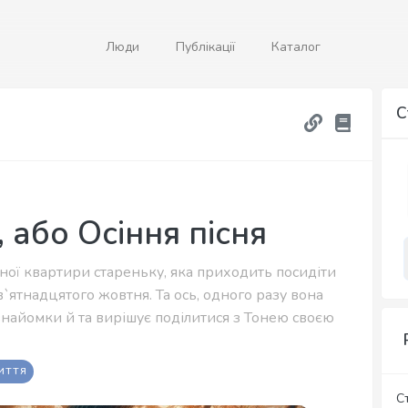
Люди
Публікації
Каталог
С
 або Осіння пісня
сної квартири стареньку, яка приходить посидіти
в`ятнадцятого жовтня. Та ось, одного разу вона
знайомки й та вирішує поділитися з Тонею своєю
ИТТЯ
С