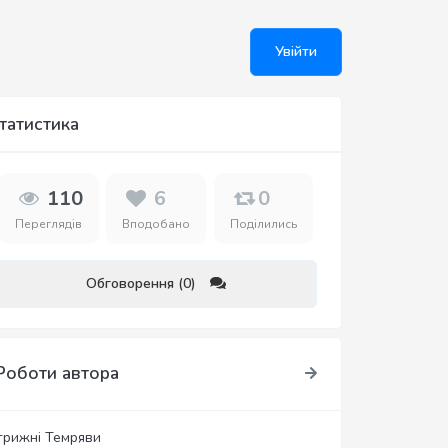
Увійти
татистика
110
6
0
Переглядів
Вподобано
Поділились
Обговорення (0)
Роботи автора
трижні Темряви