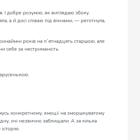
. І добре розумію, як виглядаю збоку.
а, а й досі співаю під вікнами, — реготнула,
ринаймні років на п`ятнадцять старшою, але
и себе за нестриманість.
Дарусенькою.
омусь конкретному, емоції на зморшкуватому
дну, очі незвично заблищали. А за кілька
історію.