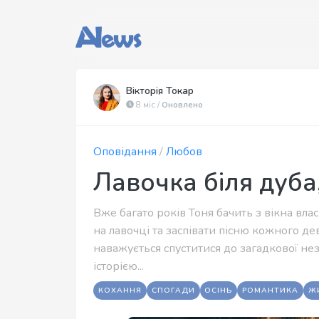
Вікторія Токар
8 міс /
Оновлено
Оповідання
/
Любов
Лавочка біля дуба,
Вже багато років Тоня бачить з вікна вла
на лавочці та заспівати пісню кожного де
наважується спуститися до загадкової не
історією...
КОХАННЯ
СПОГАДИ
ОСІНЬ
РОМАНТИКА
Ж