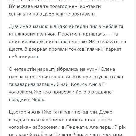
В’ячеслава навіть полагоджені контакти
світильників в дзеркалі не врятували.
Дівчина з мамою швидко витерли пил з меблів та
книжкових поличок. Перемили кришталь — на
один келих для вина стало менше. Як то кажуть: на
щастя. З дзеркал пропали точкові плямки, паркет
виблискував.
О четвертій нарешті зібрались на кухні. Олена
нарізала тоненькі канапки. Аня приготувала салат
та заварила запашний чай. Колись Аня з її
чоловіком, Женею привезли його з різдвяної
поїздки в Чехію.
Цьогоріч Аня і Женя нікуди не їздили. Дуже
швидко після повномасштабного вторгнення
чоловікам заборонили виїжджати. Але перший рік
не дуже й хотілося. Лишень ближче до середини