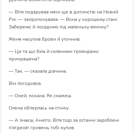
— Вітя подарував мені ще в дитинстві на Новий
Рік. — запропонувала. — Вона у хорошому стані.
Заберемо й посадимо під маленьку ялинку?
Женя насупив брови й уточнив.
— Це та що біла й скляними трояндами
прикрашена?
— Так, — сказала дівчина.
Він погодився.
— Окей, кохана. Як скажеш.
Олена обперлась на стінку.
— А знаєш, Анюто, Вітя тоді за останні зароблені
п’ятдесят гривень тобі купив.