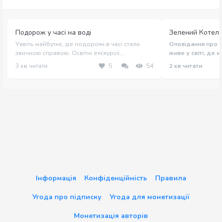
Подорож у часі на воді
Зелений Котел
Уявіть майбутнє, де подорожі в часі стали
Оповідання про м
звичною справою. Освітні екскурсії,...
живе у світі, де ма
3 хв читати
5
54
2 хв читати
Інформація
Конфіденційність
Правила
Угода про підписку
Угода для монетизації
Монетизація авторів