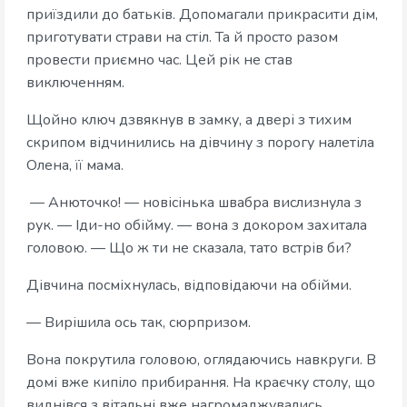
приїздили до батьків. Допомагали прикрасити дім,
приготувати страви на стіл. Та й просто разом
провести приємно час. Цей рік не став
виключенням.
Щойно ключ дзвякнув в замку, а двері з тихим
скрипом відчинились на дівчину з порогу налетіла
Олена, її мама.
— Анюточко! — новісінька швабра вислизнула з
рук. — Іди-но обійму. — вона з докором захитала
головою. — Що ж ти не сказала, тато встрів би?
Дівчина посміхнулась, відповідаючи на обійми.
— Вирішила ось так, сюрпризом.
Вона покрутила головою, оглядаючись навкруги. В
домі вже кипіло прибирання. На краєчку столу, що
виднівся з вітальні вже нагромаджувались