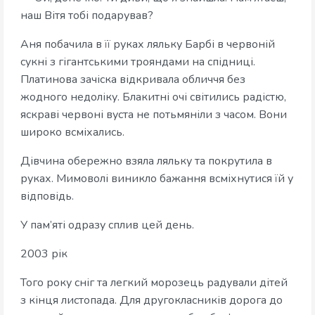
наш Вітя тобі подарував?
Аня побачила в її руках ляльку Барбі в червоній
сукні з гігантськими трояндами на спідниці.
Платинова зачіска відкривала обличчя без
жодного недоліку. Блакитні очі світились радістю,
яскраві червоні вуста не потьмяніли з часом. Вони
широко всміхались.
Дівчина обережно взяла ляльку та покрутила в
руках. Мимоволі виникло бажання всміхнутися їй у
відповідь.
У пам’яті одразу сплив цей день.
2003 рік
Того року сніг та легкий морозець радували дітей
з кінця листопада. Для другокласників дорога до