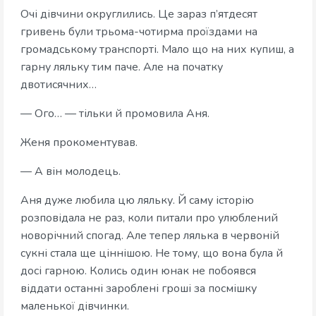
Очі дівчини округлились. Це зараз п’ятдесят
гривень були трьома-чотирма проїздами на
громадському транспорті. Мало що на них купиш, а
гарну ляльку тим паче. Але на початку
двотисячних…
— Ого… — тільки й промовила Аня.
Женя прокоментував.
— А він молодець.
Аня дуже любила цю ляльку. Й саму історію
розповідала не раз, коли питали про улюблений
новорічний спогад. Але тепер лялька в червоній
сукні стала ще ціннішою. Не тому, що вона була й
досі гарною. Колись один юнак не побоявся
віддати останні зароблені гроші за посмішку
маленької дівчинки.