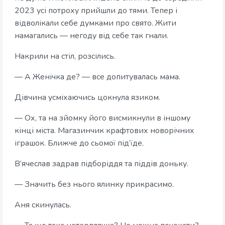
2023 усі потроху прийшли до тями. Тепер і
відволікали себе думками про свято. Жити
намагались — негоду від себе так гнали.
Накрили на стіл, розсілись.
— А Женічка де? — все допитувалась мама.
Дівчина усміхаючись цокнула язиком.
— Ох, та на зйомку його висмикнули в іншому
кінці міста. Магазинчик крафтових новорічних
іграшок. Ближче до сьомої під’їде.
В’ячеслав задрав підборіддя та піддів доньку.
— Значить без нього ялинку прикрасимо.
Аня скинулась.