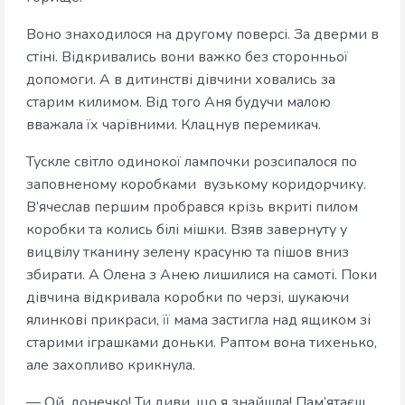
Воно знаходилося на другому поверсі. За дверми в
стіні. Відкривались вони важко без сторонньої
допомоги. А в дитинстві дівчини ховались за
старим килимом. Від того Аня будучи малою
вважала їх чарівними. Клацнув перемикач.
Тускле світло одинокої лампочки розсипалося по
заповненому коробками вузькому коридорчику.
В’ячеслав першим пробрався крізь вкриті пилом
коробки та колись білі мішки. Взяв завернуту у
вицвілу тканину зелену красуню та пішов вниз
збирати. А Олена з Анею лишилися на самоті. Поки
дівчина відкривала коробки по черзі, шукаючи
ялинкові прикраси, її мама застигла над ящиком зі
старими іграшками доньки. Раптом вона тихенько,
але захопливо крикнула.
— Ой, донечко! Ти диви, що я знайшла! Пам’ятаєш,