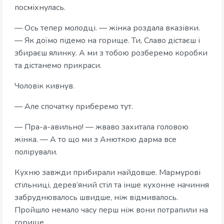
посміхнулась.
— Ось тепер молодці. — жінка роздала вказівки.
— Як доїмо підемо на горище. Ти, Славо дістаєш і
збираєш ялинку. А ми з тобою розберемо коробки
та дістанемо прикраси.
Чоловік кивнув.
— Але спочатку приберемо тут.
— Пра-а-авильно! — жваво захитала головою
жінка. — А то що ми з Анюткою дарма все
полірували.
Кухню завжди прибирали найдовше. Мармурові
стільниці, дерев’яний стіл та інше кухонне начиння
забруднювалось швидше, ніж відмивалось.
Пройшло немало часу перш ніж вони потрапили на
горище.