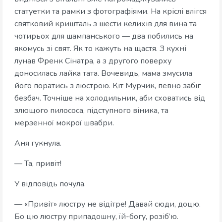
статуетки та рамки з фотографіями. На кріслі влігся
святковий кришталь з шести келихів для вина та
чотирьох для шампанського — два побились на
якомусь зі свят. Як то кажуть на щастя. З кухні
лунав Френк Сінатра, а з другого поверху
доносилась лайка тата. Вочевидь, мама змусила
його поратись з люстрою. Кіт Мурчик, певно забіг
безбач. Точніше на холодильник, аби сховатись від
злющого пилососа, підступного віника, та
мерзенної мокрої швабри.
Аня гукнула.
— Та, привіт!
У відповідь почула.
— «Привіт» люстру не відітре! Давай сюди, доцю.
Бо цю люстру припадошну, їй-богу, розіб’ю.