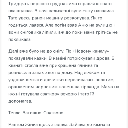
Тридцять першого грудня зима справжнє свято
влаштувала. З ночі величезні купи снігу навалила.
Тато увесь ранок машину розкопував. Як то
годиться, лаявся. Але потім взяв Аню на вулицю і
вони сніговика ліпили, аж до поки мама грітись не
покликала.
Далі вже було не до снігу. По «Новому каналу»
показували казки. В каміні потріскували дрова. В
кімнаті стояла вже прикрашена ялинка та
розносила запах хвої по дому. Над ліжком та
уздовж кімнати дівчинки переливалась золотим,
оранжевим, червоним новенька гірлянда. Мама на
кухні готувала святкову вечерю і тато їй
допомагав.
Тепло. Затишно. Святково.
Раптом жінка щось згадала. Зайшла до кімнати