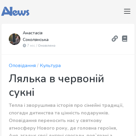
Анастасія
Соколянська
7 міс /
Оновлено
Оповідання
/
Культура
Лялька в червоній
сукні
Тепла і зворушлива історія про сімейні традиції,
спогади дитинства та цінність подарунків.
Оповідання переносить нас у святкову
атмосферу Нового року, де головна героїня,
Аня, згадує свої дитячі спогади, пов`язані з