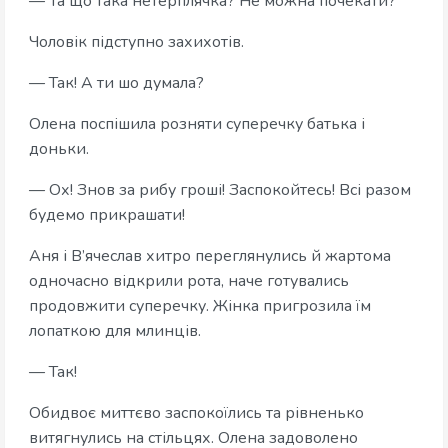
— Та що така нетерплячка? Не можна почекати?
Чоловік підступно захихотів.
— Так! А ти шо думала?
Олена поспішила розняти суперечку батька і
доньки.
— Ох! Знов за рибу гроші! Заспокойтесь! Всі разом
будемо прикрашати!
Аня і В’ячеслав хитро переглянулись й жартома
одночасно відкрили рота, наче готувались
продовжити суперечку. Жінка пригрозила їм
лопаткою для млинців.
— Так!
Обидвоє миттєво заспокоїлись та рівненько
витягнулись на стільцях. Олена задоволено