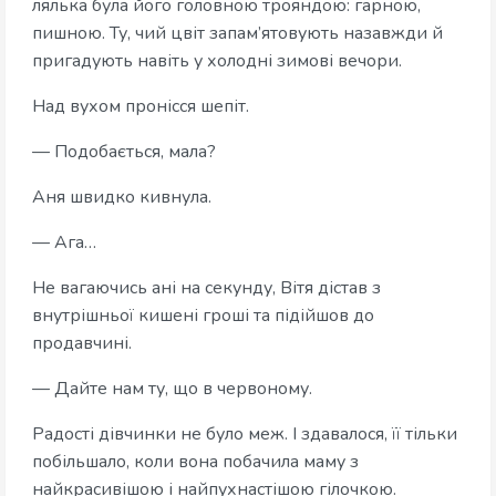
лялька була його головною трояндою: гарною,
пишною. Ту, чий цвіт запам’ятовують назавжди й
пригадують навіть у холодні зимові вечори.
Над вухом пронісся шепіт.
— Подобається, мала?
Аня швидко кивнула.
— Ага…
Не вагаючись ані на секунду, Вітя дістав з
внутрішньої кишені гроші та підійшов до
продавчині.
— Дайте нам ту, що в червоному.
Радості дівчинки не було меж. І здавалося, її тільки
побільшало, коли вона побачила маму з
найкрасивішою і найпухнастішою гілочкою.