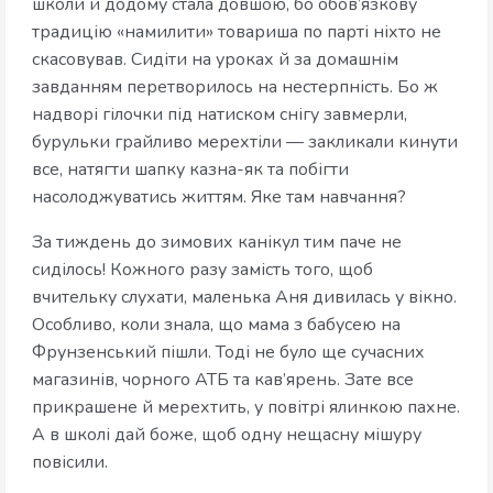
школи й додому стала довшою, бо обов’язкову
традицію «намилити» товариша по парті ніхто не
скасовував. Сидіти на уроках й за домашнім
завданням перетворилось на нестерпність. Бо ж
надворі гілочки під натиском снігу завмерли,
бурульки грайливо мерехтіли — закликали кинути
все, натягти шапку казна-як та побігти
насолоджуватись життям. Яке там навчання?
За тиждень до зимових канікул тим паче не
сиділось! Кожного разу замість того, щоб
вчительку слухати, маленька Аня дивилась у вікно.
Особливо, коли знала, що мама з бабусею на
Фрунзенський пішли. Тоді не було ще сучасних
магазинів, чорного АТБ та кав’ярень. Зате все
прикрашене й мерехтить, у повітрі ялинкою пахне.
А в школі дай боже, щоб одну нещасну мішуру
повісили.