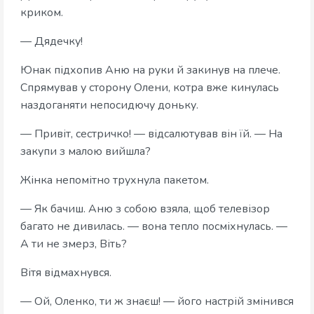
криком.
— Дядечку!
Юнак підхопив Аню на руки й закинув на плече.
Спрямував у сторону Олени, котра вже кинулась
наздоганяти непосидючу доньку.
— Привіт, сестричко! — відсалютував він їй. — На
закупи з малою вийшла?
Жінка непомітно трухнула пакетом.
— Як бачиш. Аню з собою взяла, щоб телевізор
багато не дивилась. — вона тепло посміхнулась. —
А ти не змерз, Віть?
Вітя відмахнувся.
— Ой, Оленко, ти ж знаєш! — його настрій змінився