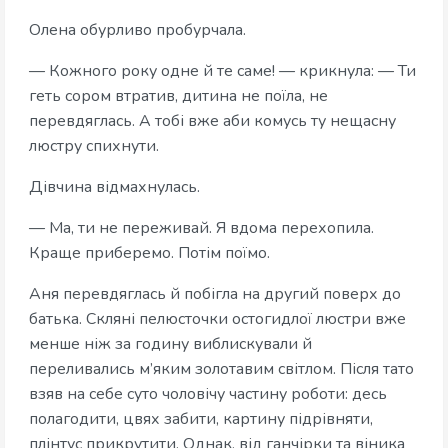
Олена обурливо пробурчала.
— Кожного року одне й те саме! — крикнула: — Ти
геть сором втратив, дитина не поїла, не
перевдяглась. А тобі вже аби комусь ту нещасну
люстру спихнути.
Дівчина відмахнулась.
— Ма, ти не переживай. Я вдома перехопила.
Краще приберемо. Потім поїмо.
Аня перевдяглась й побігла на другий поверх до
батька. Скляні пелюсточки остогидлої люстри вже
менше ніж за годину виблискували й
переливались м’яким золотавим світлом. Після тато
взяв на себе суто чоловічу частину роботи: десь
полагодити, цвях забити, картину підрівняти,
плінтус прикрутити. Однак, від ганчірки та віника