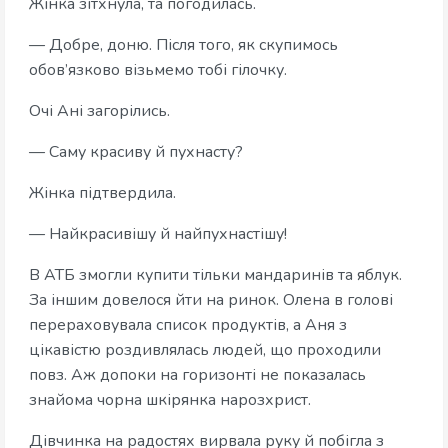
Жінка зітхнула, та погодилась.
— Добре, доню. Після того, як скупимось
обов’язково візьмемо тобі гілочку.
Очі Ані загорілись.
— Саму красиву й пухнасту?
Жінка підтвердила.
— Найкрасивішу й найпухнастішу!
В АТБ змогли купити тільки мандаринів та яблук.
За іншим довелося йти на ринок. Олена в голові
перераховувала список продуктів, а Аня з
цікавістю роздивлялась людей, що проходили
повз. Аж допоки на горизонті не показалась
знайома чорна шкірянка нарозхрист.
Дівчинка на радостях вирвала руку й побігла з