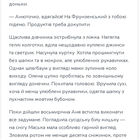
доньки.
— Анюточко, вдягайся! На Фрунзенський з тобою
підемо. Продуктів треба докупити.
Щаслива дівчинка зістрибнула з ліжка. Натягла
теплі колготки, вділа нещодавно куплені джинси
та светрик. Насунула куртку. Хотіла прошмигнути
без шапки та в мокрих, але улюблених рукавичках.
Однак шлагбаум у вигляді мами зупинив коло
виходу. Олена цупко пробіглась по зовнішньому
вигляду донечки. Похитала головою. Вручила сухі,
хоча й менш улюблені рукавички, одягла шапку з
пухнастим жовтим бубоном.
Поки дійшли восьмирічна Аня встигла виконати
все задумане. Погладила сусідську білу кицьку —
на снігу Маська мала особливо гарний вигляд.
Зловила ротом не менше десятка сніжинок, проте