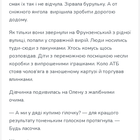
смак їх так і не відчула. Зірвала бурульку. А от
сніжного янгола вирішила зробити дорогою
додому.
Як тільки вони звернули на Фрунзенський з рідної
вулиці, попали у справжній вирій. Люди носились
туди-сюди з пакунками. Хтось комусь щось
розповідав. Діти з переможною посмішкою несли
коробки з випрошеними іграшками. Коло АТБ
стояв чолов’яга в заношеному картузі й торгував
ялинками.
Дівчинка подивилась на Олену з жалібними
очима.
— А ми у дяді купимо гілочку? — для кращого
результату тоненьким голоском протягнула. —
Будь ласочка.