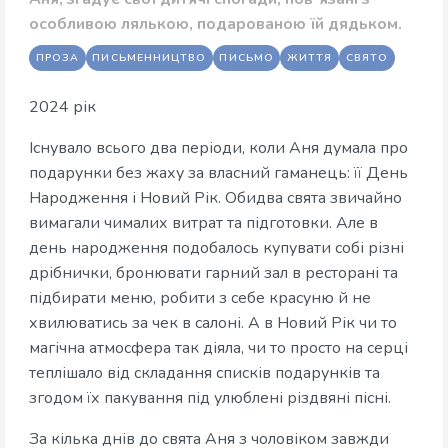
особливою лялькою, подарованою їй дядьком.
ПРОЗА
ПИСЬМЕННИЦТВО
ПИСЬМО
ЖИТТЯ
СВЯТО
2024 рік
Існувало всього два періоди, коли Аня думала про
подарунки без жаху за власний гаманець: її День
Народження і Новий Рік. Обидва свята звичайно
вимагали чималих витрат та підготовки. Але в
день народження подобалось купувати собі різні
дрібнички, бронювати гарний зал в ресторані та
підбирати меню, робити з себе красуню й не
хвилюватись за чек в салоні. А в Новий Рік чи то
магічна атмосфера так діяла, чи то просто на серці
теплішало від складання списків подарунків та
згодом їх пакування під улюблені різдвяні пісні.
За кілька днів до свята Аня з чоловіком завжди