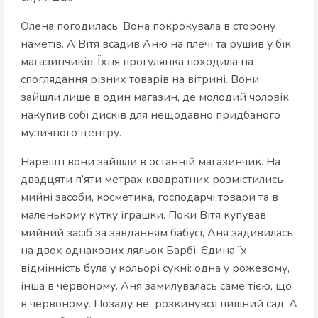
Олена погодилась. Вона покрокувала в сторону
наметів. А Вітя всадив Аню на плечі та рушив у бік
магазинчиків. Їхня прогулянка походила на
споглядання різних товарів на вітрині. Вони
зайшли лише в один магазин, де молодий чоловік
накупив собі дисків для нещодавно придбаного
музичного центру.
Нарешті вони зайшли в останній магазинчик. На
двадцяти п’яти метрах квадратних розмістились
мийні засоби, косметика, господарчі товари та в
маленькому кутку іграшки. Поки Вітя купував
мийний засіб за завданням бабусі, Аня задивилась
на двох однакових ляльок Барбі. Єдина їх
відмінність була у кольорі сукні: одна у рожевому,
інша в червоному. Аня замилувалась саме тією, що
в червоному. Позаду неї розкинувся пишний сад. А