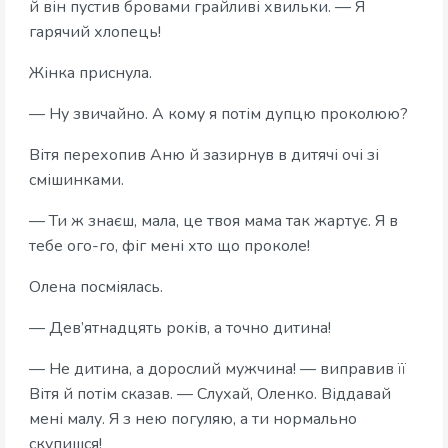
й він пустив бровами грайливі хвильки. — Я
гарячий хлопець!
Жінка приснула.
— Ну звичайно. А кому я потім дупцю проколюю?
Вітя перехопив Аню й зазирнув в дитячі очі зі
смішинками.
— Ти ж знаєш, мала, це твоя мама так жартує. Я в
тебе ого-го, фіг мені хто що проколе!
Олена посміялась.
— Дев’ятнадцять років, а точно дитина!
— Не дитина, а дорослий мужчина! — виправив її
Вітя й потім сказав. — Слухай, Оленко. Віддавай
мені малу. Я з нею погуляю, а ти нормально
скупишся!