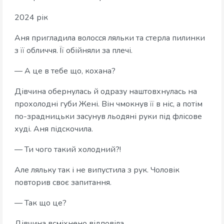
2024 рік
Аня пригладила волосся ляльки та стерла пилинки
з її обличчя. Її обійняли за плечі.
— А це в тебе що, кохана?
Дівчина обернулась й одразу наштовхнулась на
прохолодні губи Жені. Він чмокнув її в ніс, а потім
по-зрадницьки засунув льодяні руки під флісове
худі. Аня підскочила.
— Ти чого такий холодний?!
Але ляльку так і не випустила з рук. Чоловік
повторив своє запитання.
— Так що це?
Дівчина всміхнено відповіла.