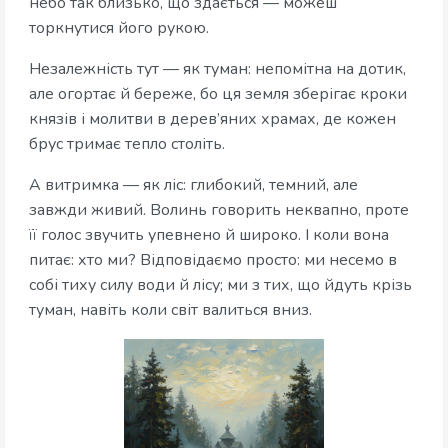
небо так близько, що здається — можеш
торкнутися його рукою.
Незалежність тут — як туман: непомітна на дотик,
але огортає й береже, бо ця земля зберігає кроки
князів і молитви в дерев’яних храмах, де кожен
брус тримає тепло століть.
А витримка — як ліс: глибокий, темний, але
завжди живий. Волинь говорить неквапно, проте
її голос звучить упевнено й широко. І коли вона
питає: хто ми? Відповідаємо просто: ми несемо в
собі тиху силу води й лісу; ми з тих, що йдуть крізь
туман, навіть коли світ валиться вниз.