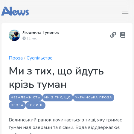
Людмила Туменок
11 міс
Проза
/
Суспільство
Ми з тих, що йдуть
крізь туман
НЕЗАЛЕЖНІСТЬ
МИ З ТИХ, ЩО
УКРАЇНСЬКА ПРОЗА
ПРОЗА
ВОЛИНЬ
Волинський ранок починається з тиші, яку тримає
туман над озерами та лісами. Вода віддзеркалює