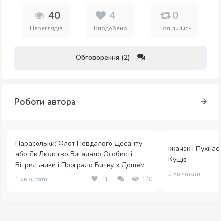
40
4
0
Переглядів
Вподобано
Поділились
Обговорення (2)
Роботи автора
Парасольки: Флот Невдалого Десанту,
Їжачок і Пухна
або Як Людство Вигадало Особисті
Кущів
Вітрильники і Програло Битву з Дощем
1 хв читати
1 хв читати
11
140