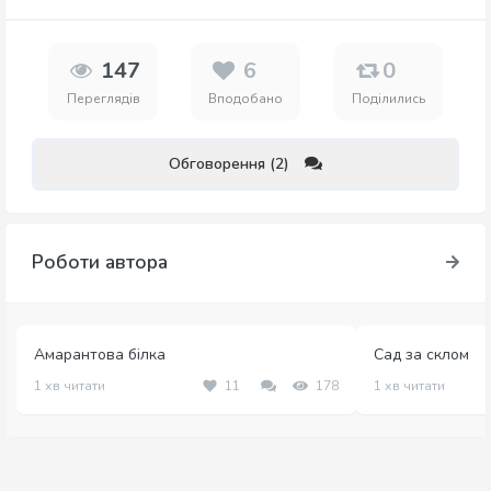
147
6
0
Переглядів
Вподобано
Поділились
Обговорення (2)
Роботи автора
Амарантова білка
Сад за склом
1 хв читати
11
178
1 хв читати