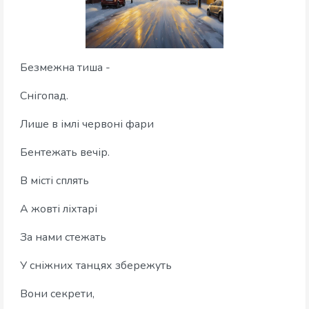
Безмежна тиша -
Снігопад.
Лише в імлі червоні фари
Бентежать вечір.
В місті сплять
А жовті ліхтарі
За нами стежать
У сніжних танцях збережуть
Вони секрети,