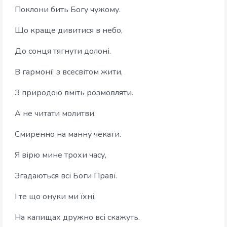
Поклони бить Богу чужому.
Що краще дивитися в небо,
До сонця тягнути долоні.
В гармонії з всесвітом жити,
З природою вміть розмовляти.
А не читати молитви,
Смиренно на манну чекати.
Я вірю мине трохи часу,
Згадаються всі Боги Праві.
І те що онуки ми їхні,
На капищах дружно всі скажуть.