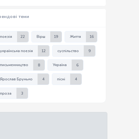
рендові теми
поезія
22
Вірш
19
Життя
16
українська поезія
12
суспільство
9
письменництво
8
Україна
6
Ярослав Брунько
4
пісні
4
проза
3