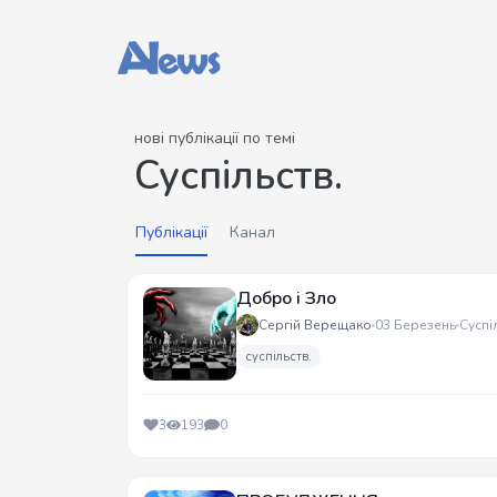
нові публікації по темі
Суспільств.
Публікації
Канал
Добро і Зло
Сергій Верещако
03 Березень
Суспі
суспільств.
3
193
0