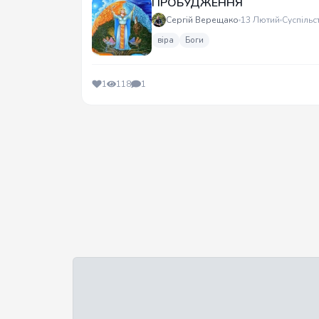
ПРОБУДЖЕННЯ
Сергій Верещако
13 Лютий
Суспільс
віра
Боги
1
118
1