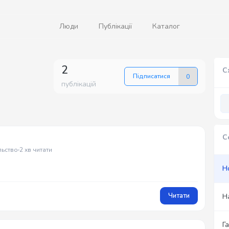
Люди
Публікації
Каталог
2
С
Підписатися
0
публікацій
С
льство
2 хв читати
Н
Читати
Н
Г