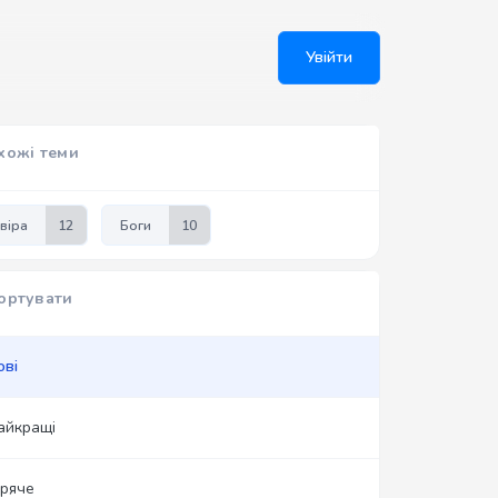
Увійти
хожі теми
віра
12
Боги
10
ортувати
ові
айкращі
аряче