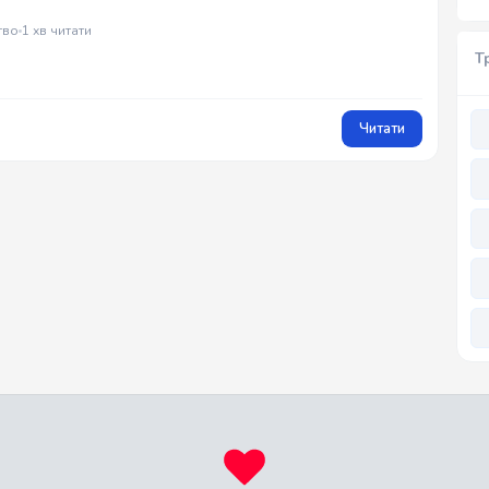
тво
1 хв читати
Т
Читати